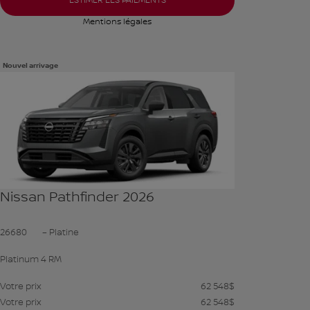
ESTIMER LES PAIEMENTS
Mentions légales
Nouvel arrivage
Voir plus de photos
VOIR PLUS
Nissan Pathfinder 2026
26680
– Platine
Platinum 4 RM
Votre prix
62 548
$
Votre prix
62 548
$