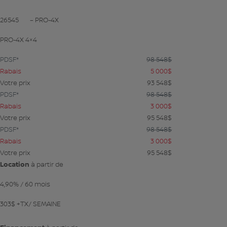
26545
– PRO-4X
PRO-4X 4×4
PDSF*
98 548
$
Rabais
5 000
$
Votre prix
93 548
$
PDSF*
98 548
$
Rabais
3 000
$
Votre prix
95 548
$
PDSF*
98 548
$
Rabais
3 000
$
Votre prix
95 548
$
Location
à partir de
4,90%
/ 60 mois
303
$
+TX/ SEMAINE