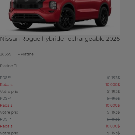
Nissan Rogue hybride rechargeable 2026
26565
– Platine
Platine TI
PDSF*
61 193
$
Rabais
10 000
$
Votre prix
51 193
$
PDSF*
61 193
$
Rabais
10 000
$
Votre prix
51 193
$
PDSF*
61 193
$
Rabais
10 000
$
Votre prix
51 193
$