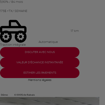
3,90%
/ 84 mois
175
$
+TX/ SEMAINE
17 km
Automatique
Traction intégrale
DISCUTER AVEC NOUS
VALEUR D'ÉCHANGE INSTANTANÉE
ESTIMER LES PAIEMENTS
Mentions légales
Démo
6 000
$
de Rabais
Afficher 8 images en plus