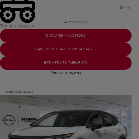
18 km
Automatique
Traction intégrale
DISCUTER AVEC NOUS
VALEUR D'ÉCHANGE INSTANTANÉE
ESTIMER LES PAIEMENTS
Mentions légales
6 000
$
de Rabais
Afficher 8 images en plus
VOIR PLUS