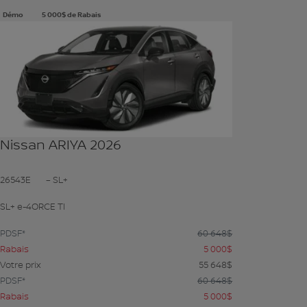
Démo
5 000
$
de Rabais
Voir plus de photos
VOIR PLUS
Nissan ARIYA 2026
26543E
– SL+
SL+ e-4ORCE TI
PDSF*
60 648
$
Rabais
5 000
$
Votre prix
55 648
$
PDSF*
60 648
$
Rabais
5 000
$