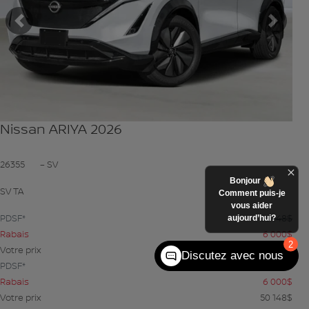
Précédent
Suiva
Nissan ARIYA 2026
26355
– SV
Bonjour
SV TA
Comment puis-je
vous aider
PDSF*
56 148
$
aujourd’hui?
Rabais
6 000
$
2
Votre prix
50 148
$
Discutez avec nous
PDSF*
56 148
$
Rabais
6 000
$
Votre prix
50 148
$