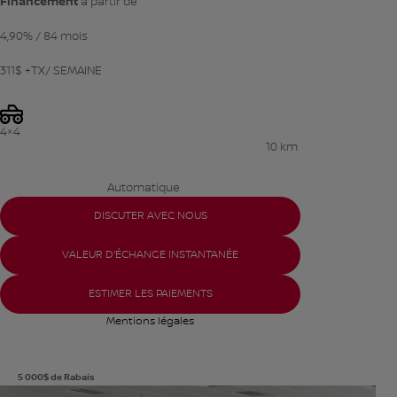
Financement
à partir de
4,90%
/ 84 mois
311
$
+TX/ SEMAINE
4×4
10 km
Automatique
DISCUTER AVEC NOUS
VALEUR D'ÉCHANGE INSTANTANÉE
ESTIMER LES PAIEMENTS
Mentions légales
5 000
$
de Rabais
Afficher 8 images en plus