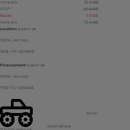
Votre prix
55 648
$
PDSF*
60 648
$
Rabais
5 000
$
Votre prix
55 648
$
Location
à partir de
3,90%
/ 60 mois
166
$
+TX/ SEMAINE
Financement
à partir de
3,90%
/ 84 mois
175
$
+TX/ SEMAINE
50 km
Automatique
Traction intégrale