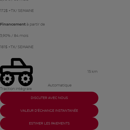
172
$
+TX/ SEMAINE
Financement
à partir de
3,90%
/ 84 mois
181
$
+TX/ SEMAINE
15 km
Automatique
Traction intégrale
DISCUTER AVEC NOUS
VALEUR D'ÉCHANGE INSTANTANÉE
ESTIMER LES PAIEMENTS