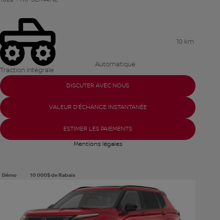
10 km
Automatique
Traction intégrale
DISCUTER AVEC NOUS
VALEUR D'ÉCHANGE INSTANTANÉE
ESTIMER LES PAIEMENTS
Mentions légales
Démo
10 000
$
de Rabais
Voir plus de photos
VOIR PLUS