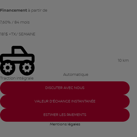
Financement
à partir de
7,60%
/ 84 mois
181
$
+TX/ SEMAINE
10 km
Automatique
Traction intégrale
DISCUTER AVEC NOUS
VALEUR D'ÉCHANGE INSTANTANÉE
ESTIMER LES PAIEMENTS
Mentions légales