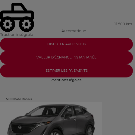
11 500 km
Automatique
Traction intégrale
DISCUTER AVEC NOUS
VALEUR D'ÉCHANGE INSTANTANÉE
ESTIMER LES PAIEMENTS
Mentions légales
5 000
$
de Rabais
Voir plus de photos
VOIR PLUS