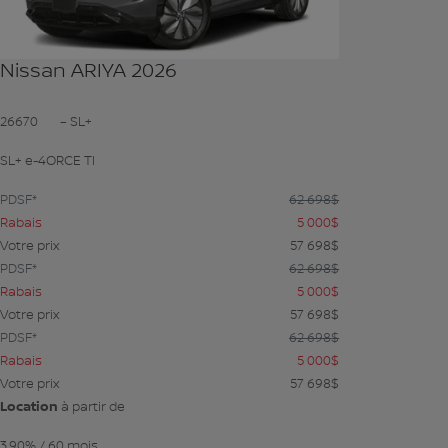
Nissan ARIYA 2026
26670
– SL+
SL+ e-4ORCE TI
PDSF*
62 698
$
Rabais
5 000
$
Votre prix
57 698
$
PDSF*
62 698
$
Rabais
5 000
$
Votre prix
57 698
$
PDSF*
62 698
$
Rabais
5 000
$
Votre prix
57 698
$
Location
à partir de
3,90%
/ 60 mois