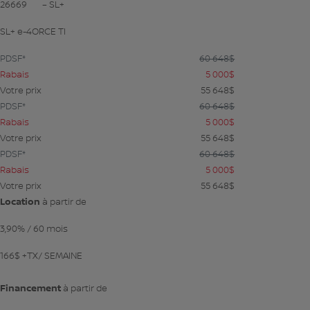
26669
– SL+
SL+ e-4ORCE TI
PDSF*
60 648
$
Rabais
5 000
$
Votre prix
55 648
$
PDSF*
60 648
$
Rabais
5 000
$
Votre prix
55 648
$
PDSF*
60 648
$
Rabais
5 000
$
Votre prix
55 648
$
Location
à partir de
3,90%
/ 60 mois
166
$
+TX/ SEMAINE
Financement
à partir de