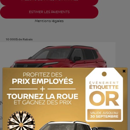
ESTIMER LES PAIEMENTS
Mentions légales
10 000
$
de Rabais
Voir plus de photos
VOIR PLUS
×
Nissan Rogue hybride rechargeable 2026
26597
– Platine
Platine TI