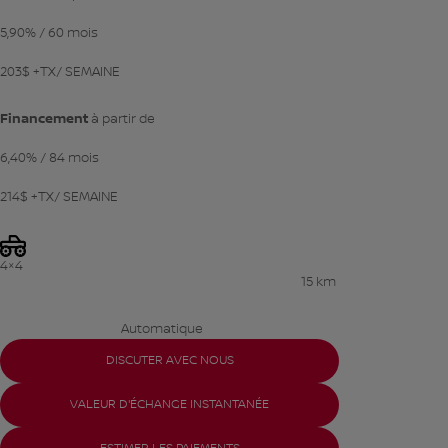
5,90%
/ 60 mois
203
$
+TX/ SEMAINE
Financement
à partir de
6,40%
/ 84 mois
214
$
+TX/ SEMAINE
4×4
15 km
Automatique
DISCUTER AVEC NOUS
VALEUR D'ÉCHANGE INSTANTANÉE