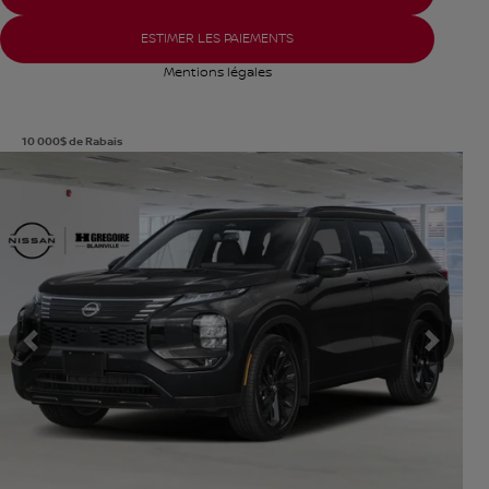
ESTIMER LES PAIEMENTS
Mentions légales
10 000
$
de Rabais
Afficher 8 images en plus
VOIR PLUS
Précédent
Suiva