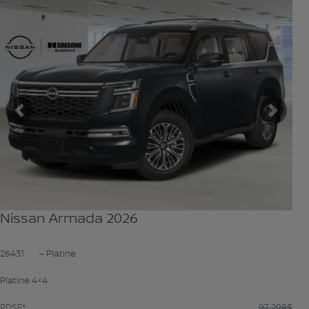
VOIR PLUS
Précédent
Suiva
Nissan Armada 2026
26431
– Platine
Platine 4×4
PDSF*
97 298
$