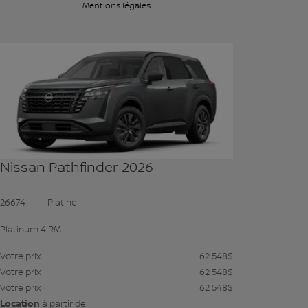
Mentions légales
Voir plus de photos
VOIR PLUS
Nissan Pathfinder 2026
26674
– Platine
Platinum 4 RM
Votre prix
62 548
$
Votre prix
62 548
$
Votre prix
62 548
$
Location
à partir de