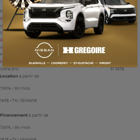
PDSF*
61 393
$
Rabais
10 000
$
Votre prix
51 393
$
PDSF*
61 393
$
Rabais
10 000
$
Votre prix
51 393
$
PDSF*
61 393
$
Rabais
10 000
$
Votre prix
51 393
$
Location
à partir de
7,90%
/ 60 mois
169
$
+TX/ SEMAINE
Financement
à partir de
7,60%
/ 84 mois
182
$
+TX/ SEMAINE