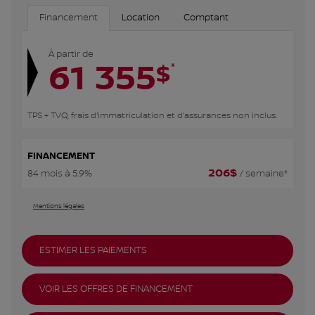
Financement
Location
Comptant
À partir de
61 355
*
$
TPS + TVQ, frais d'immatriculation et d'assurances non inclus.
FINANCEMENT
206
$
84 mois à 5.9%
/ semaine*
Mentions légales
ESTIMER LES PAIEMENTS
VOIR LES OFFRES DE FINANCEMENT