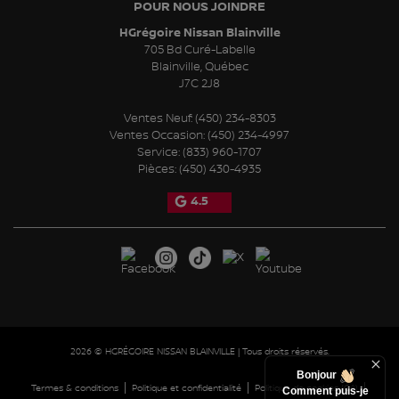
POUR NOUS JOINDRE
HGrégoire Nissan Blainville
705 Bd Curé-Labelle
Blainville
,
Québec
J7C 2J8
Ventes Neuf:
(450) 234-8303
Ventes Occasion:
(450) 234-4997
Service:
(833) 960-1707
Pièces:
(450) 430-4935
4.5
2026 © HGRÉGOIRE NISSAN BLAINVILLE
| Tous droits réservés.
Bonjour
|
|
|
Termes & conditions
Politique et confidentialité
Politique de cookies (CA)
Comment puis-je