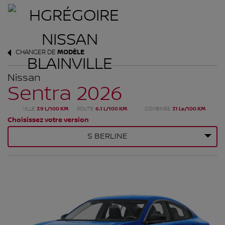
CHANGER DE
MODÈLE
Nissan
Sentra 2026
VILLE:
7.9 L/100 KM
ROUTE:
6.1 L/100 KM
COMBINÉE:
7.1 Le/100 KM
Choisissez votre version
S BERLINE