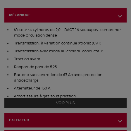
MÉCANIQUE
Moteur : 4 cylindres de 2,0 L DACT 16 soupapes -comprend :
mode circulation dense
Transmission : à variation continue Xtronic (CVT)
Transmission avec mode au choix du conducteur
Traction avant
Rapport de pont de 5,25
Batterie sans entretien de 63 Ah avec protection
antidécharge
Alternateur de 150 A
Amortisseurs à gaz sous pression
VOIR PLUS
Barre antiroulis avant et arrière
Direction à assistance électrique en fonction de la vitesse
Réservoir de carburant de 46,9 L
EXTÉRIEUR
Système d'échappement simple en acier inoxydable