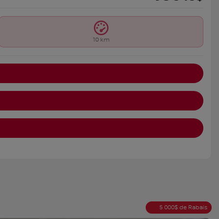
10 km
5 000
$
de Rabais