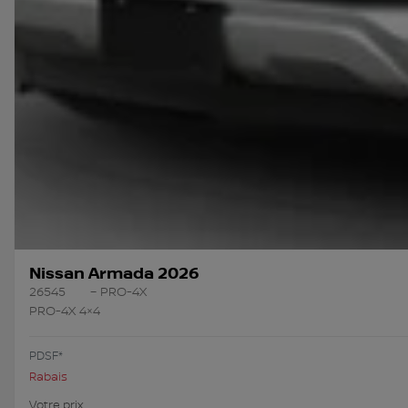
Nissan Armada 2026
26545
– PRO-4X
PRO-4X 4×4
PDSF*
Rabais
Votre prix