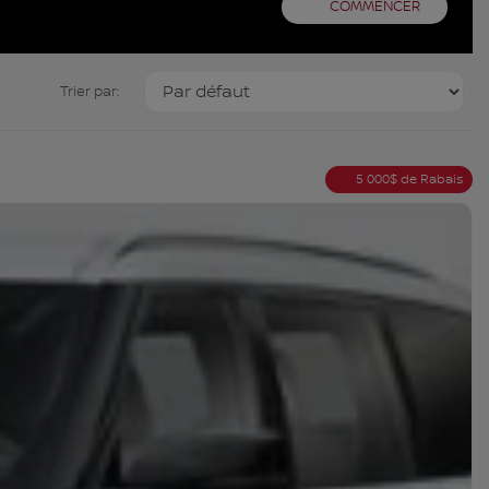
COMMENCER
Trier par:
5 000
$
de Rabais