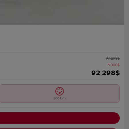
97 298
$
5 000
$
92 298
$
200 km