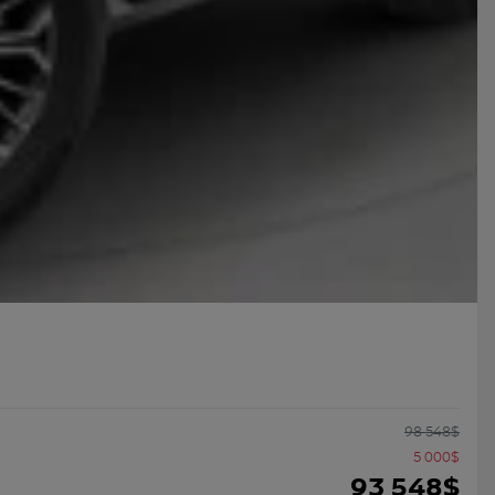
98 548
$
5 000
$
93 548
$