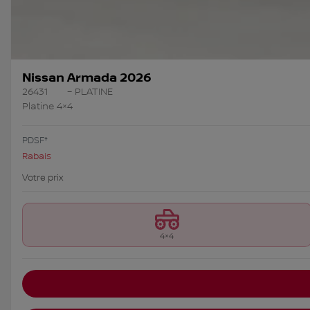
Nissan Armada 2026
26431
– PLATINE
Platine 4×4
PDSF*
Rabais
Votre prix
4×4