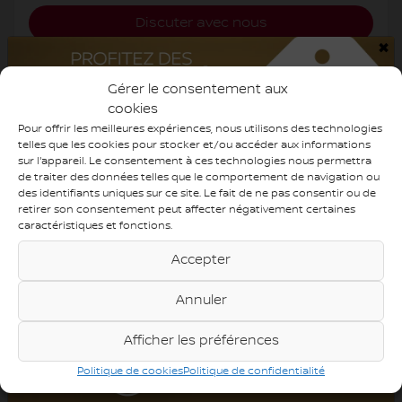
Discuter avec nous
×
Valeur d'échange instantanée
Gérer le consentement aux
cookies
Confirmer la disponibilité
Pour offrir les meilleures expériences, nous utilisons des technologies
telles que les cookies pour stocker et/ou accéder aux informations
sur l'appareil. Le consentement à ces technologies nous permettra
de traiter des données telles que le comportement de navigation ou
des identifiants uniques sur ce site. Le fait de ne pas consentir ou de
retirer son consentement peut affecter négativement certaines
Mentions légales
caractéristiques et fonctions.
Accepter
Annuler
Afficher les préférences
Politique de cookies
Politique de confidentialité