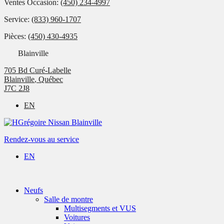
Ventes Occasion:
(450) 234-4997
Service:
(833) 960-1707
Pièces:
(450) 430-4935
Blainville
705 Bd Curé-Labelle
Blainville
,
Québec
J7C 2J8
EN
Rendez-vous au service
EN
Neufs
Salle de montre
Multisegments et VUS
Voitures