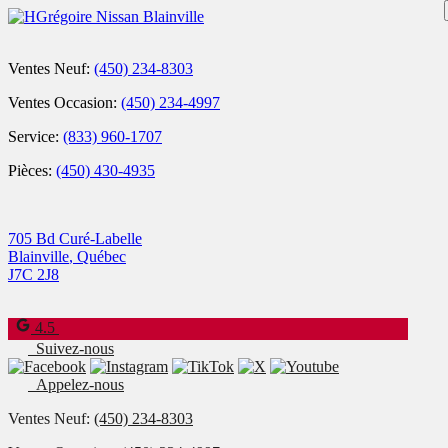
Ventes Neuf:
(450) 234-8303
Ventes Occasion:
(450) 234-4997
Service:
(833) 960-1707
Pièces:
(450) 430-4935
705 Bd Curé-Labelle
Blainville
,
Québec
J7C 2J8
4.5
Suivez-nous
Appelez-nous
Ventes Neuf:
(450) 234-8303