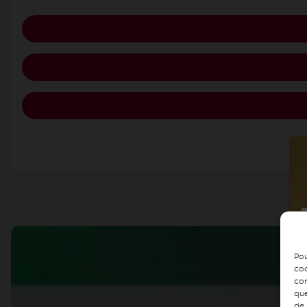
Pou
coo
con
que
de 