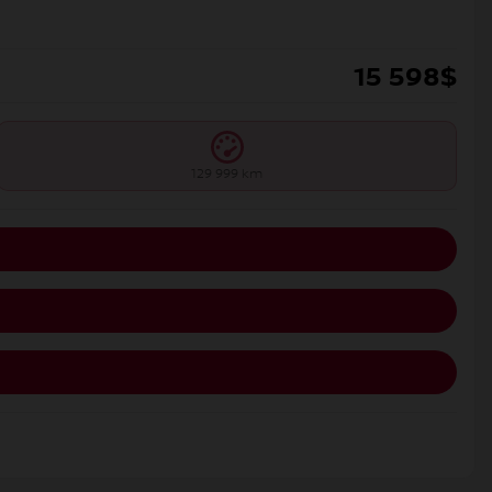
15 598
$
129 999 km