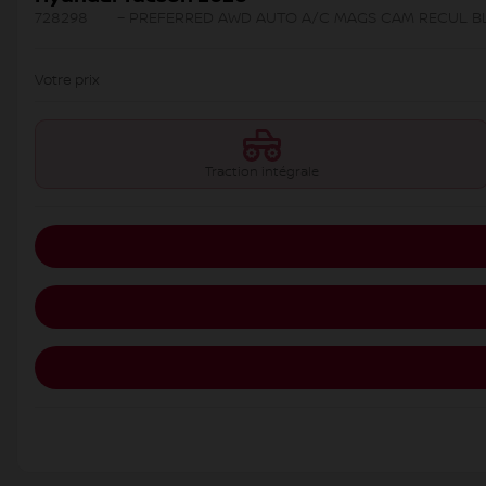
728298
– PREFERRED AWD AUTO A/C MAGS CAM RECUL 
Votre prix
Traction intégrale