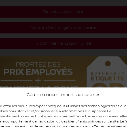
Discuter avec nous
Valeur d'échange instantanée
Confirmer la disponibilité
Mentions légales
Gérer le consentement aux cookies
r offrir les meilleures expériences, nous utilisons des technologies telles que
kies pour stocker et/ou accéder aux informations sur l'appareil. Le
sentement à ces technologies nous permettra de traiter des données telle
 le comportement de navigation ou des identifiants uniques sur ce site. Le fa
ne pas consentir ou de retirer son consentement peut affecter négativeme