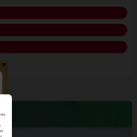
×
 les
s
it
nt