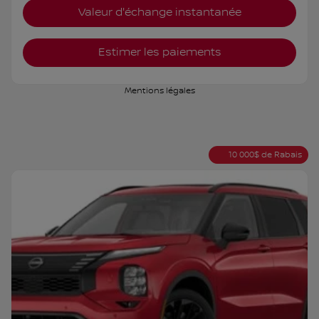
Valeur d'échange instantanée
Estimer les paiements
Mentions légales
10 000
$
de Rabais