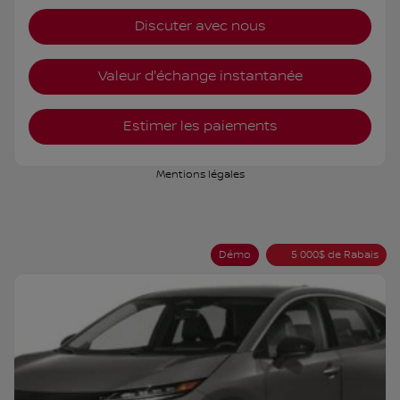
Discuter avec nous
Valeur d'échange instantanée
Estimer les paiements
Mentions légales
Démo
5 000
$
de Rabais