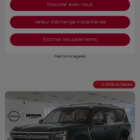
Discuter avec nous
Valeur d'échange instantanée
Estimer les paiements
Mentions légales
5 000
$
de Rabais