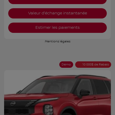
Valeur d'échange instantanée
Estimer les paiements
Mentions légales
Démo
10 000
$
de Rabais