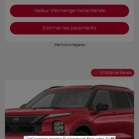
Valeur d'échange instantanée
Estimer les paiements
Mentions légales
10 000
$
de Rabais