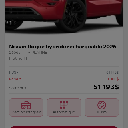
Nissan Rogue hybride rechargeable 2026
26565
– PLATINE
Platine TI
PDSF*
61 193
$
Rabais
10 000
$
51 193
$
Votre prix
Traction intégrale
Automatique
10 km