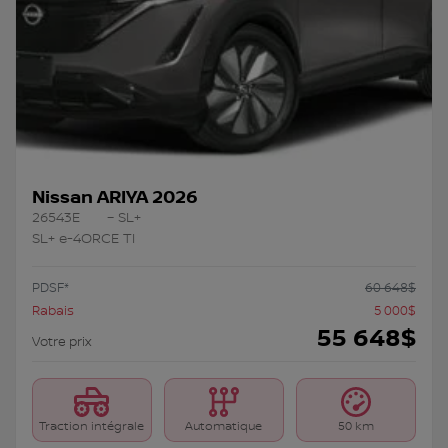
Nissan ARIYA 2026
26543E
– SL+
SL+ e-4ORCE TI
PDSF*
60 648
$
Rabais
5 000
$
55 648
$
Votre prix
Traction intégrale
Automatique
50 km