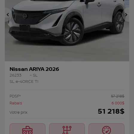
Précédent
Su
Nissan ARIYA 2026
26233
– SL
SL e-4ORCE TI
PDSF*
57 218
$
Rabais
6 000
$
51 218
$
Votre prix