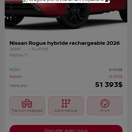
×
Nissan Rogue hybride rechargeable 2026
26597
– PLATINE
Platine TI
PDSF*
61 393
$
Rabais
10 000
$
51 393
$
Votre prix
Traction intégrale
Automatique
10 km
Discuter avec nous