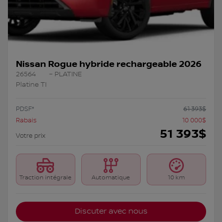
Nissan Rogue hybride rechargeable 2026
26564
– PLATINE
Platine TI
PDSF*
61 393
$
Rabais
10 000
$
51 393
$
Votre prix
Traction intégrale
Automatique
10 km
Discuter avec nous