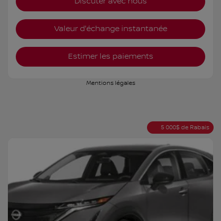
Discuter avec nous
Valeur d'échange instantanée
Estimer les paiements
Mentions légales
5 000
$
de Rabais