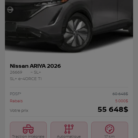
Nissan ARIYA 2026
26669
– SL+
SL+ e-4ORCE TI
PDSF*
60 648
$
Rabais
5 000
$
55 648
$
Votre prix
Traction intégrale
Automatique
17 km