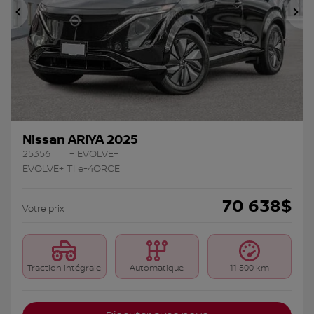
Précédent
Su
Nissan ARIYA 2025
25356
– EVOLVE+
EVOLVE+ TI e-4ORCE
70 638
$
Votre prix
Traction intégrale
Automatique
11 500 km