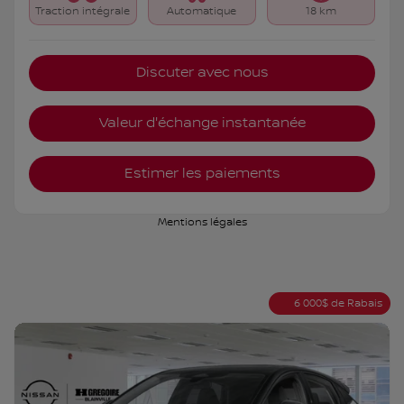
Traction intégrale
Automatique
18 km
Discuter avec nous
Valeur d'échange instantanée
Estimer les paiements
Mentions légales
6 000
$
de Rabais