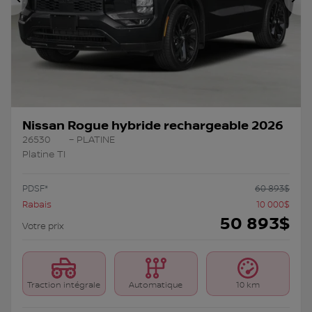
Précédent
Su
Nissan Rogue hybride rechargeable 2026
26530
– PLATINE
Platine TI
PDSF*
60 893
$
Rabais
10 000
$
50 893
$
Votre prix
Traction intégrale
Automatique
10 km