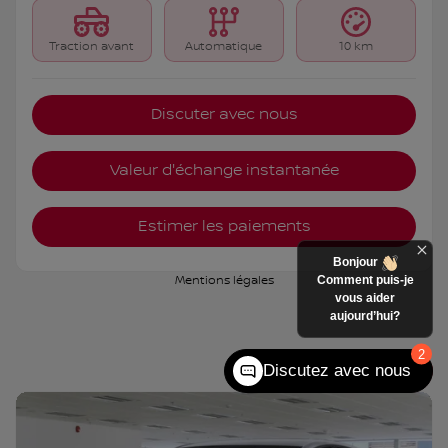
Traction avant
Automatique
10 km
Discuter avec nous
Valeur d'échange instantanée
Estimer les paiements
Bonjour
Comment puis-je
Mentions légales
vous aider
aujourd’hui?
2
Discutez avec nous
6 000
$
de Rabais