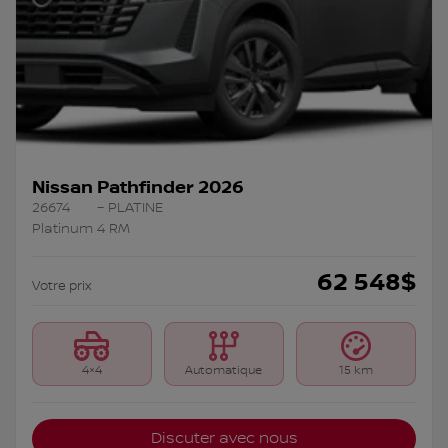
Nissan Pathfinder 2026
26674
– PLATINE
Platinum 4 RM
62 548
$
Votre prix
4×4
Automatique
15 km
Discuter avec nous