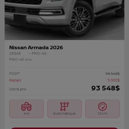
Nissan Armada 2026
26545
– PRO-4X
PRO-4X 4×4
PDSF*
98 548
$
Rabais
5 000
$
93 548
$
Votre prix
4×4
Automatique
10 km