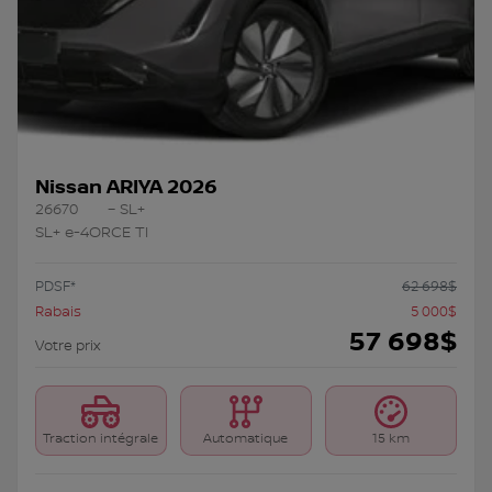
Nissan ARIYA 2026
26670
– SL+
SL+ e-4ORCE TI
PDSF*
62 698
$
Rabais
5 000
$
57 698
$
Votre prix
Traction intégrale
Automatique
15 km