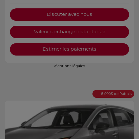
Discuter avec nous
Valeur d'échange instantanée
Estimer les paiements
Mentions légales
5 000
$
de Rabais