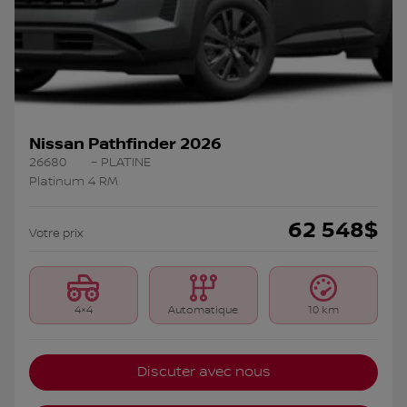
Nissan Pathfinder 2026
26680
– PLATINE
Platinum 4 RM
62 548
$
Votre prix
4×4
Automatique
10 km
Discuter avec nous