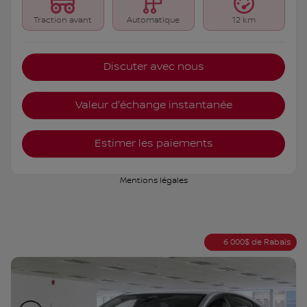
Traction avant
Automatique
12 km
Discuter avec nous
Valeur d'échange instantanée
Estimer les paiements
Mentions légales
6 000
$
de Rabais