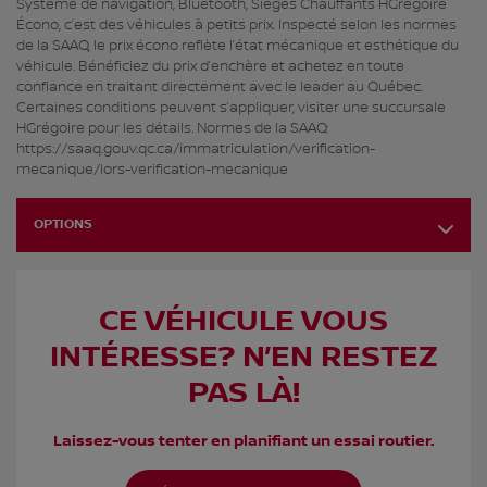
Système de navigation, Bluetooth, Sièges Chauffants HGrégoire
Écono, c’est des véhicules à petits prix. Inspecté selon les normes
de la SAAQ, le prix écono reflète l’état mécanique et esthétique du
véhicule. Bénéficiez du prix d’enchère et achetez en toute
confiance en traitant directement avec le leader au Québec.
Certaines conditions peuvent s’appliquer, visiter une succursale
HGrégoire pour les détails. Normes de la SAAQ:
https://saaq.gouv.qc.ca/immatriculation/verification-
mecanique/lors-verification-mecanique
OPTIONS
CE VÉHICULE VOUS
INTÉRESSE? N’EN RESTEZ
PAS LÀ!
Laissez-vous tenter en planifiant un essai routier.