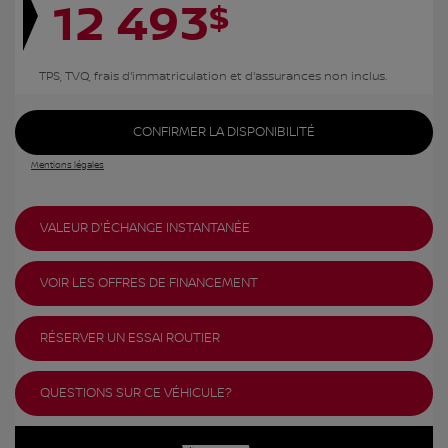
12 493
$
TPS, TVQ, frais d'immatriculation et d'assurances non inclus.
CONFIRMER LA DISPONIBILITÉ
Mentions légales
VALEUR D'ÉCHANGE INSTANTANÉE
VOIR LES OFFRES DE FINANCEMENT
RÉSERVER UN ESSAI ROUTIER
QUESTIONS SUR CE VÉHICULE?