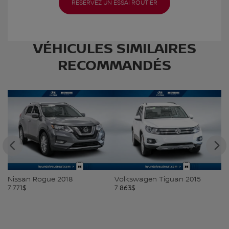
RÉSERVEZ UN ESSAI ROUTIER
VÉHICULES SIMILAIRES
RECOMMANDÉS
Nissan Rogue 2018
Volkswagen Tiguan 2015
Ni
7 771
$
7 863
$
7 