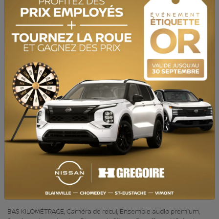
TRANSMISSION :
Automatique
MOTRICITÉ :
Traction intégrale
MOTEUR :
4 Cylindres
MOTEUR (L) :
2.0
CARBURANT :
Essence
COULEUR EXTÉRIEUR :
Noir (A2A2)
PORTES :
4
COULEUR INTÉRIEUR:
Noir
PASSAGERS :
5
NUMÉRO DE STOCK :
YW150
NIV :
WA1GCCFS0HR007466
BAS KILOMÉTRAGE, Caméra de recul, Ensemble audio premium,