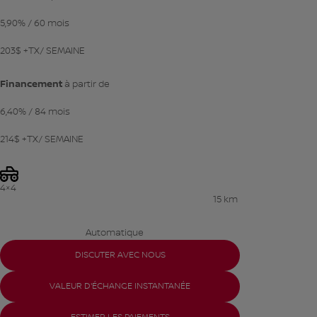
5,90%
/ 60 mois
203
$
+TX/ SEMAINE
Financement
à partir de
6,40%
/ 84 mois
214
$
+TX/ SEMAINE
4×4
15 km
Automatique
DISCUTER AVEC NOUS
VALEUR D'ÉCHANGE INSTANTANÉE