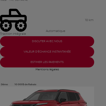
10 km
Automatique
Traction intégrale
DISCUTER AVEC NOUS
VALEUR D'ÉCHANGE INSTANTANÉE
ESTIMER LES PAIEMENTS
Mentions légales
Démo
10 000
$
de Rabais
Voir plus de photos
VOIR PLUS