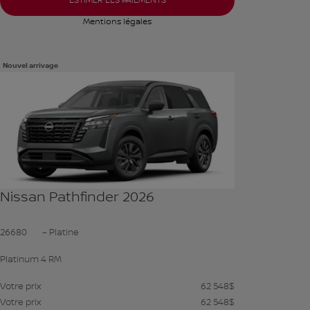
ESTIMER LES PAIEMENTS
Mentions légales
Nouvel arrivage
Voir plus de photos
VOIR PLUS
Nissan Pathfinder 2026
26680
– Platine
Platinum 4 RM
Votre prix
62 548
$
Votre prix
62 548
$