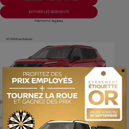
ESTIMER LES PAIEMENTS
Mentions légales
10 000
$
de Rabais
Voir plus de photos
VOIR PLUS
×
Nissan Rogue hybride rechargeable 2026
26597
– Platine
Platine TI