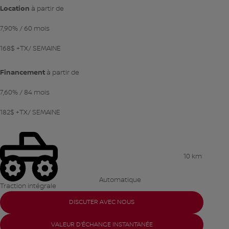
Location
à partir de
7,90%
/ 60 mois
168
$
+TX/ SEMAINE
Financement
à partir de
7,60%
/ 84 mois
182
$
+TX/ SEMAINE
10 km
Automatique
Traction intégrale
DISCUTER AVEC NOUS
VALEUR D'ÉCHANGE INSTANTANÉE