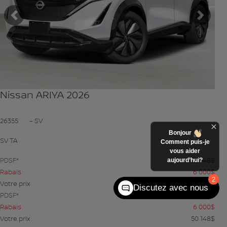
Précédent
Suiva
Nissan ARIYA 2026
26355
– SV
Bonjour
SV TA
Comment puis-je
vous aider
PDSF*
56 148
$
aujourd’hui?
Rabais
6 000
$
2
Votre prix
50 148
$
Discutez avec nous
PDSF*
56 148
$
Rabais
6 000
$
Votre prix
50 148
$