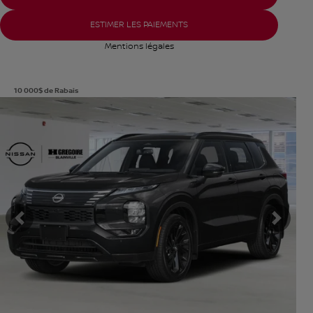
ESTIMER LES PAIEMENTS
Mentions légales
10 000
$
de Rabais
Afficher 8 images en plus
VOIR PLUS
Précédent
Suiva