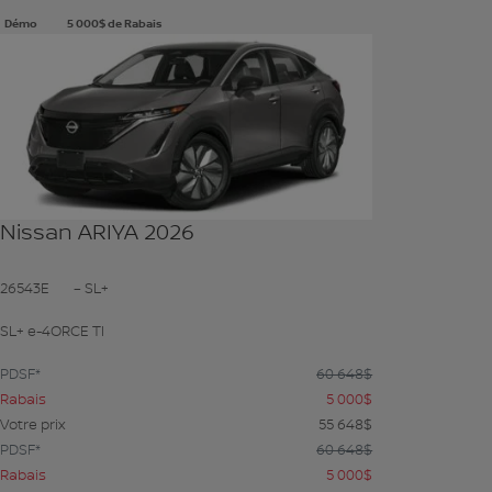
Démo
5 000
$
de Rabais
Voir plus de photos
VOIR PLUS
Nissan ARIYA 2026
26543E
– SL+
SL+ e-4ORCE TI
PDSF*
60 648
$
Rabais
5 000
$
Votre prix
55 648
$
PDSF*
60 648
$
Rabais
5 000
$