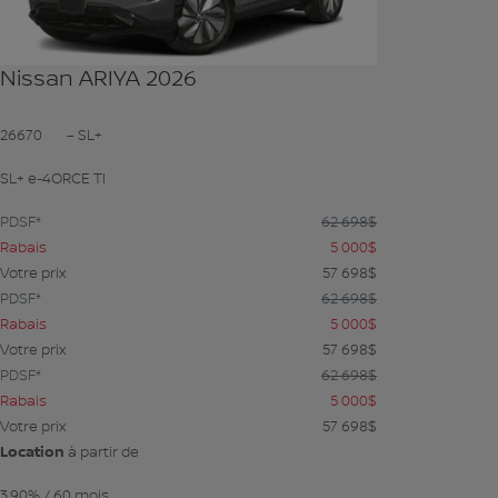
Nissan ARIYA 2026
26670
– SL+
SL+ e-4ORCE TI
PDSF*
62 698
$
Rabais
5 000
$
Votre prix
57 698
$
PDSF*
62 698
$
Rabais
5 000
$
Votre prix
57 698
$
PDSF*
62 698
$
Rabais
5 000
$
Votre prix
57 698
$
Location
à partir de
3,90%
/ 60 mois