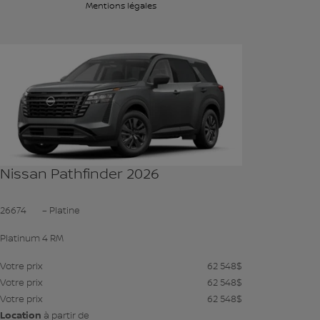
Mentions légales
Voir plus de photos
VOIR PLUS
Nissan Pathfinder 2026
26674
– Platine
Platinum 4 RM
Votre prix
62 548
$
Votre prix
62 548
$
Votre prix
62 548
$
Location
à partir de