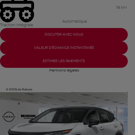
18 km
Automatique
Traction intégrale
DISCUTER AVEC NOUS
VALEUR D'ÉCHANGE INSTANTANÉE
ESTIMER LES PAIEMENTS
Mentions légales
6 000
$
de Rabais
Afficher 8 images en plus
VOIR PLUS