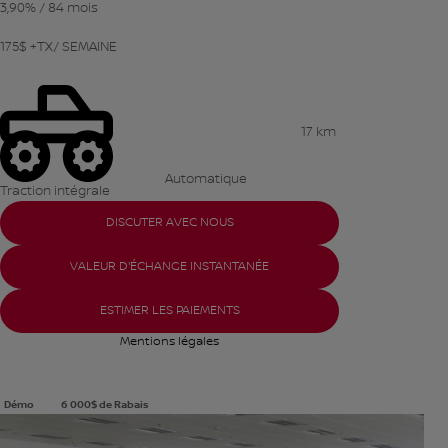
3,90%
/ 84 mois
175
$
+TX/ SEMAINE
17 km
Automatique
Traction intégrale
DISCUTER AVEC NOUS
VALEUR D'ÉCHANGE INSTANTANÉE
ESTIMER LES PAIEMENTS
Mentions légales
Démo
6 000
$
de Rabais
Afficher 8 images en plus