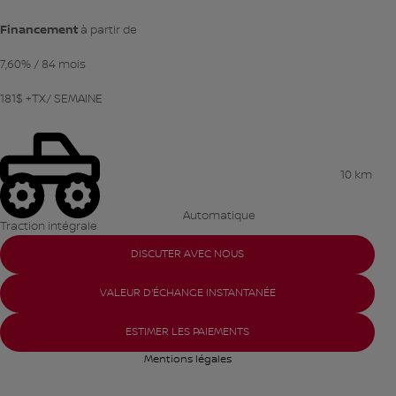
Financement
à partir de
7,60%
/ 84 mois
181
$
+TX/ SEMAINE
10 km
Automatique
Traction intégrale
DISCUTER AVEC NOUS
VALEUR D'ÉCHANGE INSTANTANÉE
ESTIMER LES PAIEMENTS
Mentions légales