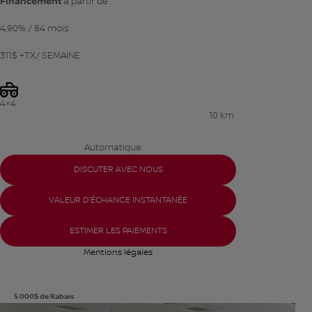
Financement
à partir de
4,90%
/ 84 mois
311
$
+TX/ SEMAINE
4×4
10 km
Automatique
DISCUTER AVEC NOUS
VALEUR D'ÉCHANGE INSTANTANÉE
ESTIMER LES PAIEMENTS
Mentions légales
5 000
$
de Rabais
Afficher 8 images en plus