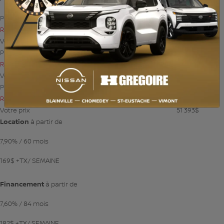
PDSF*
61 393
$
Rabais
10 000
$
Votre prix
51 393
$
PDSF*
61 393
$
Rabais
10 000
$
Votre prix
51 393
$
PDSF*
61 393
$
Rabais
10 000
$
Votre prix
51 393
$
Location
à partir de
7,90%
/ 60 mois
169
$
+TX/ SEMAINE
Financement
à partir de
7,60%
/ 84 mois
182
$
+TX/ SEMAINE