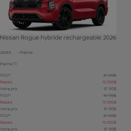
Nissan Rogue hybride rechargeable 2026
26565
– Platine
Platine TI
PDSF*
61 193
$
Rabais
10 000
$
Votre prix
51 193
$
PDSF*
61 193
$
Rabais
10 000
$
Votre prix
51 193
$
PDSF*
61 193
$
Rabais
10 000
$
Votre prix
51 193
$