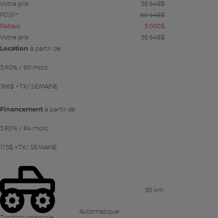
Votre prix
55 648
$
PDSF*
60 648
$
Rabais
5 000
$
Votre prix
55 648
$
Location
à partir de
3,90%
/ 60 mois
166
$
+TX/ SEMAINE
Financement
à partir de
3,90%
/ 84 mois
175
$
+TX/ SEMAINE
50 km
Automatique
Traction intégrale