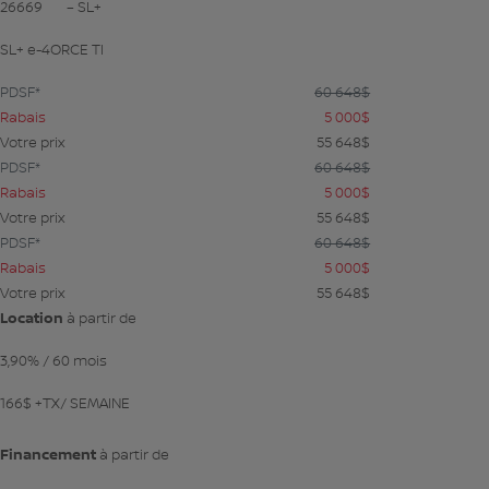
26669
– SL+
SL+ e-4ORCE TI
PDSF*
60 648
$
Rabais
5 000
$
Votre prix
55 648
$
PDSF*
60 648
$
Rabais
5 000
$
Votre prix
55 648
$
PDSF*
60 648
$
Rabais
5 000
$
Votre prix
55 648
$
Location
à partir de
3,90%
/ 60 mois
166
$
+TX/ SEMAINE
Financement
à partir de