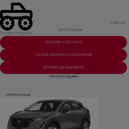
11 500 km
Automatique
Traction intégrale
DISCUTER AVEC NOUS
VALEUR D'ÉCHANGE INSTANTANÉE
ESTIMER LES PAIEMENTS
Mentions légales
5 000
$
de Rabais
Voir plus de photos
VOIR PLUS