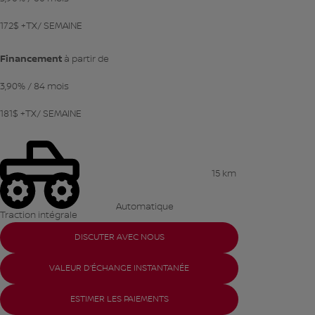
172
$
+TX/ SEMAINE
Financement
à partir de
3,90%
/ 84 mois
181
$
+TX/ SEMAINE
15 km
Automatique
Traction intégrale
DISCUTER AVEC NOUS
VALEUR D'ÉCHANGE INSTANTANÉE
ESTIMER LES PAIEMENTS