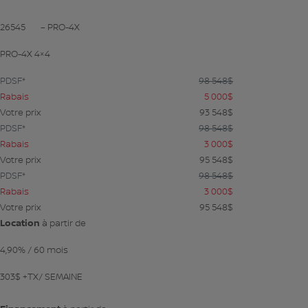
26545
– PRO-4X
PRO-4X 4×4
PDSF*
98 548
$
Rabais
5 000
$
Votre prix
93 548
$
PDSF*
98 548
$
Rabais
3 000
$
Votre prix
95 548
$
PDSF*
98 548
$
Rabais
3 000
$
Votre prix
95 548
$
Location
à partir de
4,90%
/ 60 mois
303
$
+TX/ SEMAINE