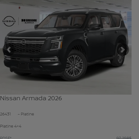
VOIR PLUS
Précédent
Suiva
Nissan Armada 2026
26431
– Platine
Platine 4×4
PDSF*
97 298
$