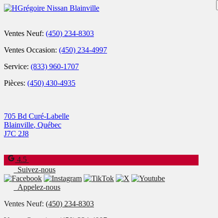
Ventes Neuf:
(450) 234-8303
Ventes Occasion:
(450) 234-4997
Service:
(833) 960-1707
Pièces:
(450) 430-4935
705 Bd Curé-Labelle
Blainville
,
Québec
J7C 2J8
4.5
Suivez-nous
Appelez-nous
Ventes Neuf:
(450) 234-8303