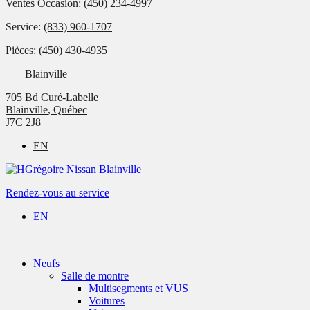
Ventes Occasion:
(450) 234-4997
Service:
(833) 960-1707
Pièces:
(450) 430-4935
Blainville
705 Bd Curé-Labelle
Blainville
,
Québec
J7C 2J8
EN
Rendez-vous au service
EN
Neufs
Salle de montre
Multisegments et VUS
Voitures