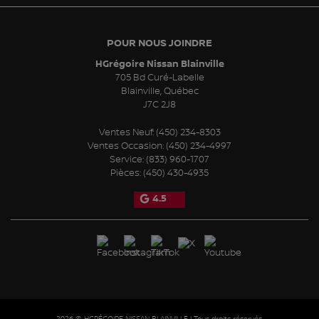
POUR NOUS JOINDRE
HGrégoire Nissan Blainville
705 Bd Curé-Labelle
Blainville
,
Québec
J7C 2J8
Ventes Neuf:
(450) 234-8303
Ventes Occasion:
(450) 234-4997
Service:
(833) 960-1707
Pièces:
(450) 430-4935
4.5
2026 © HGRÉGOIRE NISSAN BLAINVILLE
| Tous droits réservés.