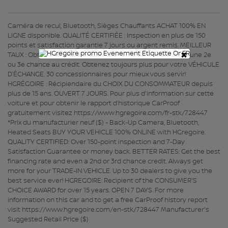
Caméra de recul, Bluetooth, Sièges Chauffants ACHAT 100% EN
LIGNE disponible. QUALITÉ CERTIFIÉE : Inspection en plus de 150
points et satisfaction garantie 7 jours ou argent remis. MEILLEUR
×
TAUX : Obtenez le meilleur taux de financement et même une 2e
ou 3e chance au crédit. Obtenez toujours plus pour votre VÉHICULE
D’ÉCHANGE. 30 concessionnaires pour mieux vous servir!
HGRÉGOIRE : Récipiendaire du CHOIX DU CONSOMMATEUR depuis
plus de 15 ans. OUVERT 7 JOURS. Pour plus d'information sur cette
voiture et pour obtenir le rapport d’historique CarProof
gratuitement visitez https://www.hgregoire.com/fr-stk/728447
*Prix du manufacturier neuf ($) - Back-Up Camera, Bluetooth,
Heated Seats BUY YOUR VEHICLE 100% ONLINE with HGregoire.
QUALITY CERTIFIED: Over 150-point inspection and 7-Day
Satisfaction Guarantee or money back. BETTER RATES: Get the best
financing rate and even a 2nd or 3rd chance credit. Always get
more for your TRADE-IN VEHICLE. Up to 30 dealers to give you the
best service ever! HGREGOIRE: Recipient of the CONSUMER'S
CHOICE AWARD for over 15 years. OPEN 7 DAYS. For more
information on this car and to get a free CarProof history report
visit https://www.hgregoire.com/en-stk/728447 Manufacturer's
Suggested Retail Price ($)