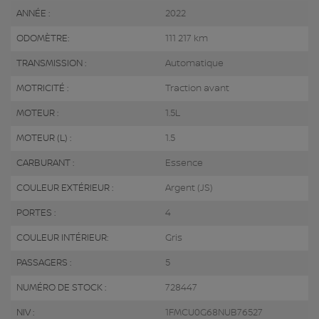
ANNÉE :
2022
ODOMÈTRE:
111 217 km
TRANSMISSION :
Automatique
MOTRICITÉ :
Traction avant
MOTEUR :
1.5L
MOTEUR (L) :
1.5
CARBURANT :
Essence
COULEUR EXTÉRIEUR :
Argent (JS)
PORTES :
4
COULEUR INTÉRIEUR:
Gris
PASSAGERS :
5
NUMÉRO DE STOCK :
728447
NIV :
1FMCU0G68NUB76527