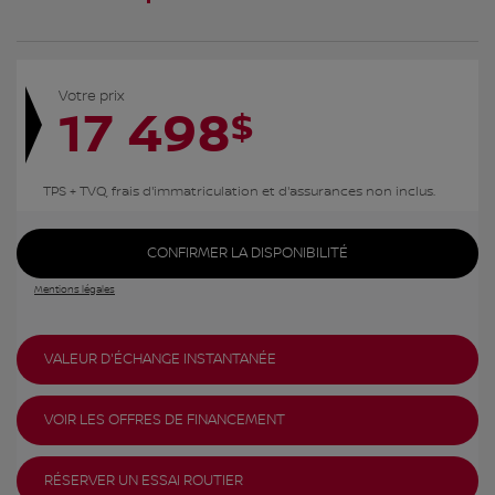
Votre prix
17 498
$
TPS + TVQ, frais d'immatriculation et d'assurances non inclus.
CONFIRMER LA DISPONIBILITÉ
Mentions légales
VALEUR D'ÉCHANGE INSTANTANÉE
VOIR LES OFFRES DE FINANCEMENT
RÉSERVER UN ESSAI ROUTIER