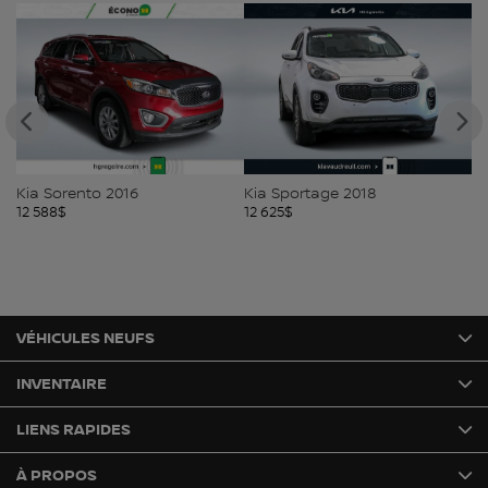
Kia Sorento 2016
Kia Sportage 2018
Hy
12 588
$
12 625
$
12
VÉHICULES NEUFS
INVENTAIRE
LIENS RAPIDES
À PROPOS