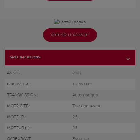
OBTENEZ LE RAPPORT
SPÉCIFICATIONS
ANNÉE :
2021
ODOMÈTRE:
117 591 km
TRANSMISSION :
Automatique
MOTRICITÉ :
Traction avant
MOTEUR :
2.5L
MOTEUR (L) :
2.5
CARBURANT :
Essence