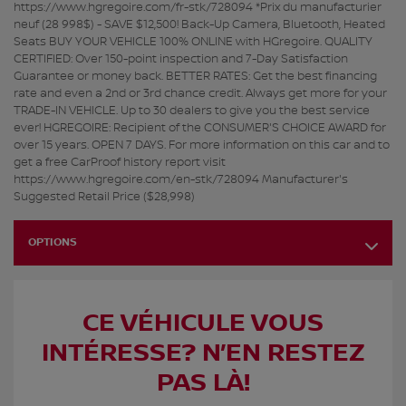
https://www.hgregoire.com/fr-stk/728094 *Prix du manufacturier
neuf (28 998$) - SAVE $12,500! Back-Up Camera, Bluetooth, Heated
Seats BUY YOUR VEHICLE 100% ONLINE with HGregoire. QUALITY
CERTIFIED: Over 150-point inspection and 7-Day Satisfaction
Guarantee or money back. BETTER RATES: Get the best financing
rate and even a 2nd or 3rd chance credit. Always get more for your
TRADE-IN VEHICLE. Up to 30 dealers to give you the best service
ever! HGREGOIRE: Recipient of the CONSUMER'S CHOICE AWARD for
over 15 years. OPEN 7 DAYS. For more information on this car and to
get a free CarProof history report visit
https://www.hgregoire.com/en-stk/728094 Manufacturer's
Suggested Retail Price ($28,998)
OPTIONS
CE VÉHICULE VOUS
INTÉRESSE? N’EN RESTEZ
PAS LÀ!