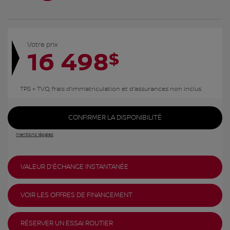
Votre prix
16 498
$
TPS + TVQ, frais d'immatriculation et d'assurances non inclus.
CONFIRMER LA DISPONIBILITÉ
Mentions légales
VALEUR D'ÉCHANGE INSTANTANÉE
VOIR LES OFFRES DE FINANCEMENT
RÉSERVER UN ESSAI ROUTIER