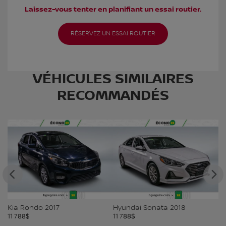
Laissez-vous tenter en planifiant un essai routier.
RÉSERVEZ UN ESSAI ROUTIER
VÉHICULES SIMILAIRES
RECOMMANDÉS
Kia Rondo 2017
Hyundai Sonata 2018
Bu
11 788
$
11 788
$
11