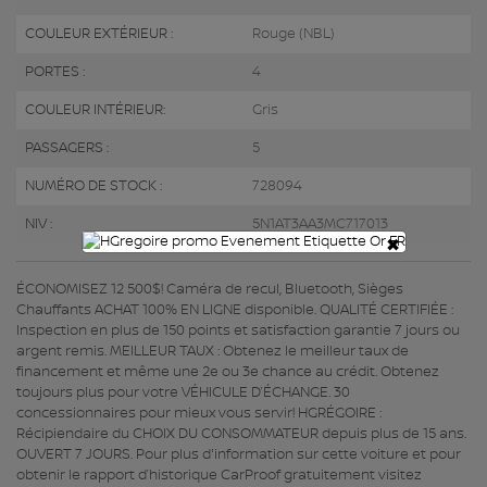
COULEUR EXTÉRIEUR :
Rouge (NBL)
PORTES :
4
COULEUR INTÉRIEUR:
Gris
PASSAGERS :
5
NUMÉRO DE STOCK :
728094
NIV :
5N1AT3AA3MC717013
×
ÉCONOMISEZ 12 500$! Caméra de recul, Bluetooth, Sièges
Chauffants ACHAT 100% EN LIGNE disponible. QUALITÉ CERTIFIÉE :
Inspection en plus de 150 points et satisfaction garantie 7 jours ou
argent remis. MEILLEUR TAUX : Obtenez le meilleur taux de
financement et même une 2e ou 3e chance au crédit. Obtenez
toujours plus pour votre VÉHICULE D’ÉCHANGE. 30
concessionnaires pour mieux vous servir! HGRÉGOIRE :
Récipiendaire du CHOIX DU CONSOMMATEUR depuis plus de 15 ans.
OUVERT 7 JOURS. Pour plus d'information sur cette voiture et pour
obtenir le rapport d’historique CarProof gratuitement visitez