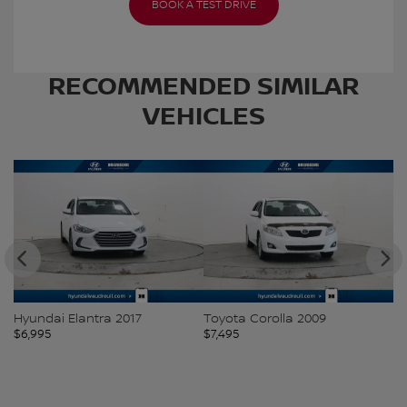
BOOK A TEST DRIVE
RECOMMENDED
SIMILAR
VEHICLES
Hyundai Elantra 2017
Toyota Corolla 2009
N
$
6,995
$
7,495
$
7