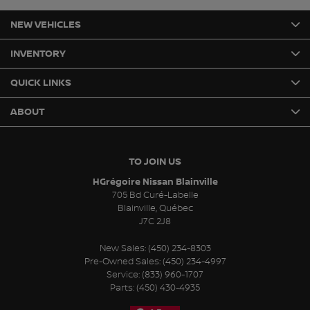
NEW VEHICLES
INVENTORY
QUICK LINKS
ABOUT
TO JOIN US
HGrégoire Nissan Blainville
705 Bd Curé-Labelle
Blainville
,
Québec
J7C 2J8
New Sales:
(450) 234-8303
Pre-Owned Sales:
(450) 234-4997
Service:
(833) 960-1707
Parts:
(450) 430-4935