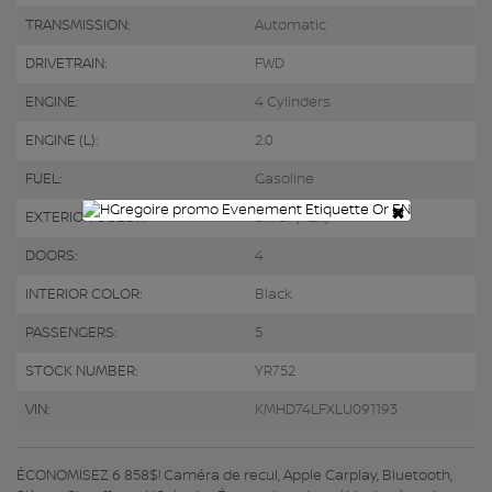
TRANSMISSION:
Automatic
DRIVETRAIN:
FWD
ENGINE:
4 Cylinders
ENGINE (L):
2.0
FUEL:
Gasoline
×
EXTERIOR COLOR:
Silver (T2X)
DOORS:
4
INTERIOR COLOR:
Black
PASSENGERS:
5
STOCK NUMBER:
YR752
VIN:
KMHD74LFXLU091193
ÉCONOMISEZ 6 858$! Caméra de recul, Apple Carplay, Bluetooth,