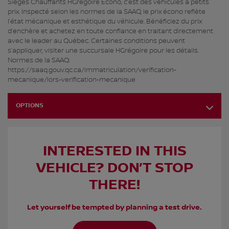
Sièges Chauffants HGrégoire Écono, c’est des véhicules à petits
prix. Inspecté selon les normes de la SAAQ, le prix écono reflète
l’état mécanique et esthétique du véhicule. Bénéficiez du prix
d’enchère et achetez en toute confiance en traitant directement
avec le leader au Québec. Certaines conditions peuvent
s’appliquer, visiter une succursale HGrégoire pour les détails.
Normes de la SAAQ:
https://saaq.gouv.qc.ca/immatriculation/verification-
mecanique/lors-verification-mecanique
OPTIONS
INTERESTED IN THIS
VEHICLE? DON’T STOP
THERE!
Let yourself be tempted by planning a test drive.