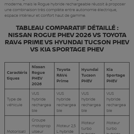
moderne, mais le Rogue hybride rechargeable réussit à proposer
une combinaison très complète entre autonomie électrique,
espace intérieur et confort haut de gamme.
TABLEAU COMPARATIF DÉTAILLÉ :
NISSAN ROGUE PHEV 2026 VS TOYOTA
RAV4 PRIME VS HYUNDAI TUCSON PHEV
VS KIA SPORTAGE PHEV
Nissan
Toyota
Hyundai
Kia
Caractéris
Rogue
RAV4
Tucson
Sportage
tiques
PHEV
Prime
PHEV
PHEV
2026
VUS
VUS
VUS
VUS
Type de
hybride
hybride
hybride
hybride
véhicule
rechargea
rechargea
rechargea
rechargea
ble
ble
ble
ble
Groupe
Moteur
Moteur
motoprop
Moteur 2,5
turbo
turbo
Motorisati
ulseur
L hybride