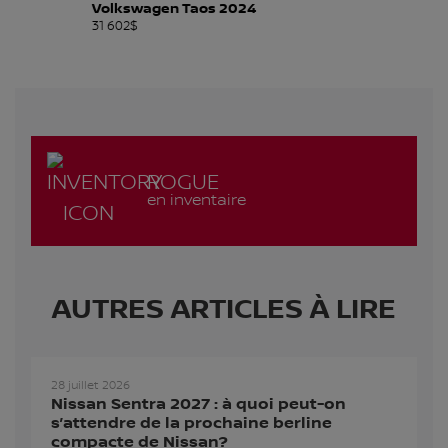
Volkswagen Taos 2024
N
31 602
$
31
ROGUE
en inventaire
AUTRES ARTICLES À LIRE
28 juillet 2026
Nissan Sentra 2027 : à quoi peut-on
s’attendre de la prochaine berline
compacte de Nissan?