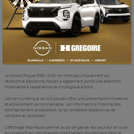
l’application MaNissan représente également un avantage concret
pour les conducteurs québécois. Pouvoir démarrer le véhicule à
distance et préchauffer l’habitacle durant l’hiver améliore
considérablement le confort quotidien.
TECHNOLOGIE NISSAN ROGUE PHEV
2026 : UNE EXPÉRIENCE MODERNE ET
CONNECTÉE
Le Nissan Rogue PHEV 2026 ne mise pas uniquement sur
l’économie d’essence. Nissan a également porté une attention
importante à l’expérience technologique à bord.
L’écran numérique de 12,3 pouces offre une présentation moderne
et entièrement personnalisable. Les informations importantes
sont facilement accessibles, ce qui améliore l’expérience de
conduite au quotidien.
L’affichage tête haute permet aussi de garder les yeux sur la route
en projetant les informations importantes directement dans le