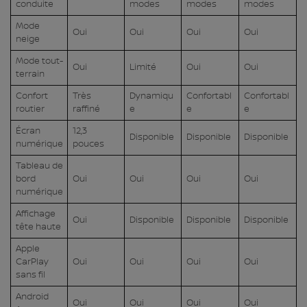
conduite
modes
modes
modes
Mode
Oui
Oui
Oui
Oui
neige
Mode tout-
Oui
Limité
Oui
Oui
terrain
Confort
Très
Dynamiqu
Confortabl
Confortabl
routier
raffiné
e
e
e
Écran
12,3
Disponible
Disponible
Disponible
numérique
pouces
Tableau de
bord
Oui
Oui
Oui
Oui
numérique
Affichage
Oui
Disponible
Disponible
Disponible
tête haute
Apple
CarPlay
Oui
Oui
Oui
Oui
sans fil
Android
Oui
Oui
Oui
Oui