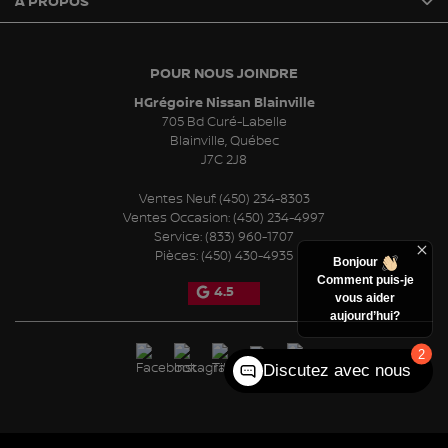
À PROPOS
POUR NOUS JOINDRE
HGrégoire Nissan Blainville
705 Bd Curé-Labelle
Blainville
,
Québec
J7C 2J8
Ventes Neuf:
(450) 234-8303
Ventes Occasion:
(450) 234-4997
Service:
(833) 960-1707
Pièces:
(450) 430-4935
Bonjour
Comment puis-je
4.5
vous aider
aujourd’hui?
2
Discutez avec nous