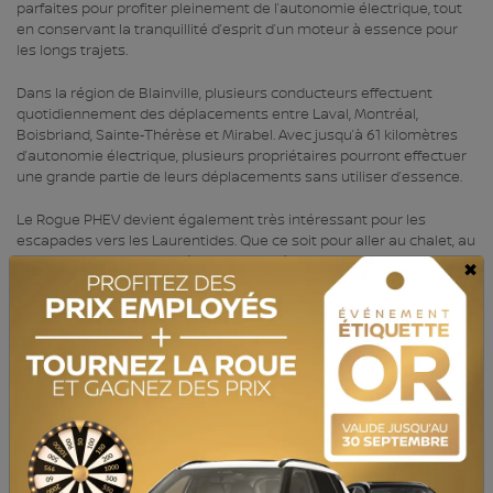
parfaites pour profiter pleinement de l’autonomie électrique, tout
en conservant la tranquillité d’esprit d’un moteur à essence pour
les longs trajets.
Dans la région de Blainville, plusieurs conducteurs effectuent
quotidiennement des déplacements entre Laval, Montréal,
Boisbriand, Sainte‑Thérèse et Mirabel. Avec jusqu’à 61 kilomètres
d’autonomie électrique, plusieurs propriétaires pourront effectuer
une grande partie de leurs déplacements sans utiliser d’essence.
Le Rogue PHEV devient également très intéressant pour les
escapades vers les Laurentides. Que ce soit pour aller au chalet, au
ski ou profiter des activités de plein air à Saint‑Sauveur,
×
Mont‑Tremblant ou Sainte‑Agathe‑des‑Monts, son autonomie
totale de 679 kilomètres permet de voyager avec confiance.
Les hivers québécois représentent aussi un facteur important
dans le choix d’un VUS hybride rechargeable. Grâce à sa traction
intégrale intelligente et ses différents modes de conduite, le Rogue
PHEV est conçu pour offrir stabilité et confiance sur les routes
enneigées.
L’intégration des fonctions connectées NissanConnect et de