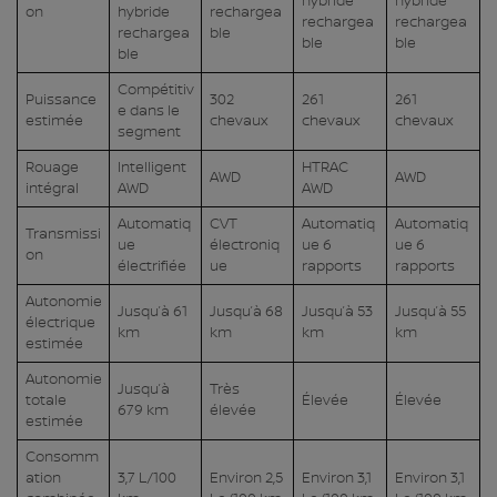
hybride
hybride
on
hybride
rechargea
rechargea
rechargea
rechargea
ble
ble
ble
ble
Compétitiv
Puissance
302
261
261
e dans le
estimée
chevaux
chevaux
chevaux
segment
Rouage
Intelligent
HTRAC
AWD
AWD
intégral
AWD
AWD
Automatiq
CVT
Automatiq
Automatiq
Transmissi
ue
électroniq
ue 6
ue 6
on
électrifiée
ue
rapports
rapports
Autonomie
Jusqu’à 61
Jusqu’à 68
Jusqu’à 53
Jusqu’à 55
électrique
km
km
km
km
estimée
Autonomie
Jusqu’à
Très
totale
Élevée
Élevée
679 km
élevée
estimée
Consomm
ation
3,7 L/100
Environ 2,5
Environ 3,1
Environ 3,1