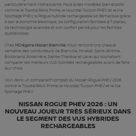
particulièrement intéressante. Face à des modèles bien établis
comme le Toyota RAV4 Prime, le Hyundai Tucson PHEV et le Kia
Sportage PHEV, le Rogue hybride rechargeable se démarque grâce
à son autonomie électrique, sa configuration familiale à 7 places,
sa technologie avancée et son confort pensé pour les familles
québécoises.
Chez
HGrégoire Nissan Blainville
, nous rencontrons chaque
semaine des conducteurs de Blainville, Mirabel, Saint‑Jérôme,
Boisbriand, Rosemère, Sainte‑Thérèse et Laval qui souhaitent
comparer les meilleurs VUS hybrides rechargeables avant de faire
leur choix.
Voici donc un comparatif complet du Nissan Rogue PHEV 2026
contre le Toyota RAV4 Prime, le Hyundai Tucson PHEV et le Kia
Sportage PHEV.
NISSAN ROGUE PHEV 2026 : UN
NOUVEAU JOUEUR TRÈS SÉRIEUX DANS
LE SEGMENT DES VUS HYBRIDES
RECHARGEABLES