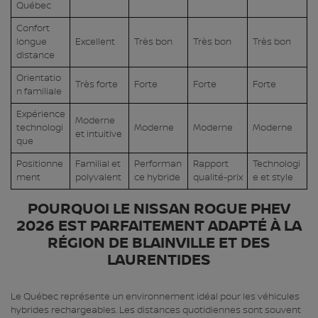
Québec
Confort
longue
Excellent
Très bon
Très bon
Très bon
distance
Orientatio
Très forte
Forte
Forte
Forte
n familiale
Expérience
Moderne
technologi
Moderne
Moderne
Moderne
et intuitive
que
Positionne
Familial et
Performan
Rapport
Technologi
ment
polyvalent
ce hybride
qualité-prix
e et style
POURQUOI LE NISSAN ROGUE PHEV
2026 EST PARFAITEMENT ADAPTÉ À LA
RÉGION DE BLAINVILLE ET DES
LAURENTIDES
Le Québec représente un environnement idéal pour les véhicules
hybrides rechargeables. Les distances quotidiennes sont souvent