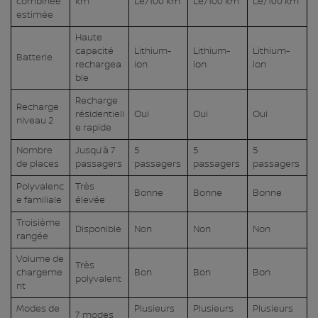
combinée
km
Le/100 km
Le/100 km
Le/100 km
estimée
Haute
capacité
Lithium-
Lithium-
Lithium-
Batterie
rechargea
ion
ion
ion
ble
Recharge
Recharge
résidentiell
Oui
Oui
Oui
niveau 2
e rapide
Nombre
Jusqu’à 7
5
5
5
de places
passagers
passagers
passagers
passagers
Polyvalenc
Très
Bonne
Bonne
Bonne
e familiale
élevée
Troisième
Disponible
Non
Non
Non
rangée
Volume de
Très
chargeme
Bon
Bon
Bon
polyvalent
nt
Modes de
Plusieurs
Plusieurs
Plusieurs
7 modes