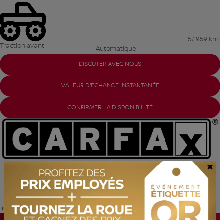
57 959 km
Traction avant
Automatique
DISCUTER AVEC NOUS
VALEUR D'ÉCHANGE INSTANTANÉE
CONFIRMER LA DISPONIBILITÉ
×
Mentions légales
Certifié
Afficher 25 images en plus