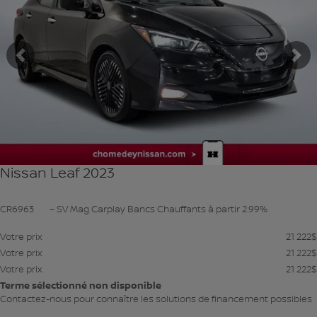
Précédent
Su
Nissan Leaf 2023
CR6963
– SV Mag Carplay Bancs Chauffants à partir 2.99%
Votre prix
21 222
$
Votre prix
21 222
$
Votre prix
21 222
$
Terme sélectionné non disponible
Contactez-nous pour connaître les solutions de financement possibles