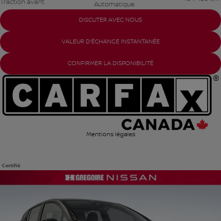
Traction avant
Automatique
DISCUTER AVEC NOUS
VALEUR D'ÉCHANGE INSTANTANÉE
CONFIRMER LA DISPONIBILITÉ
Mentions légales
Certifié
Afficher 25 images en plus
VOIR PLUS