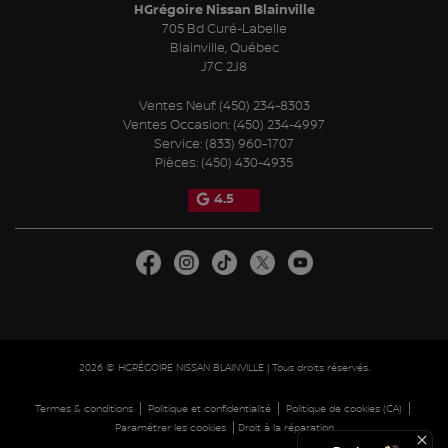
HGrégoire Nissan Blainville
705 Bd Curé-Labelle
Blainville
,
Québec
J7C 2J8
Ventes Neuf:
(450) 234-8303
Ventes Occasion:
(450) 234-4997
Service:
(833) 960-1707
Pièces:
(450) 430-4935
4.5
2026 © HGRÉGOIRE NISSAN BLAINVILLE
| Tous droits réservés.
|
|
|
Termes & conditions
Politique et confidentialité
Politique de cookies (CA)
|
Paramétrer les cookies
Droit à la réparation