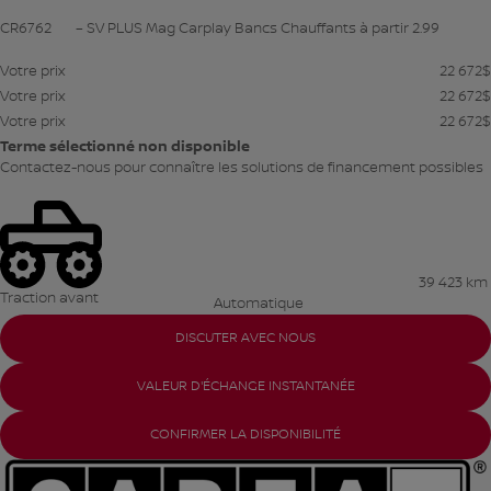
CR6762
– SV PLUS Mag Carplay Bancs Chauffants à partir 2.99
Votre prix
22 672
$
Votre prix
22 672
$
Votre prix
22 672
$
Terme sélectionné non disponible
Contactez-nous pour connaître les solutions de financement possibles
39 423 km
Traction avant
Automatique
DISCUTER AVEC NOUS
VALEUR D'ÉCHANGE INSTANTANÉE
CONFIRMER LA DISPONIBILITÉ