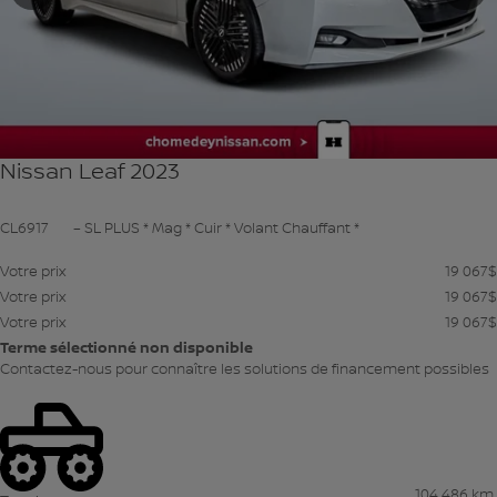
Précédent
Su
Nissan Leaf 2023
CL6917
– SL PLUS * Mag * Cuir * Volant Chauffant *
Votre prix
19 067
$
Votre prix
19 067
$
Votre prix
19 067
$
Terme sélectionné non disponible
Contactez-nous pour connaître les solutions de financement possibles
104 486 km