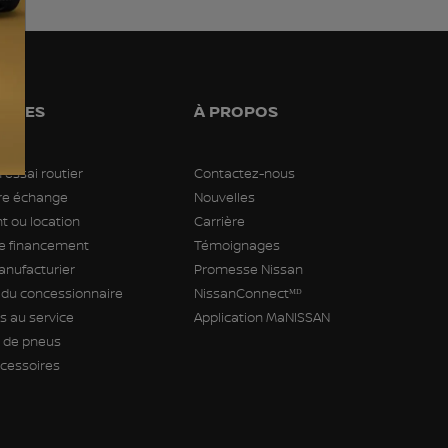
PIDES
À PROPOS
 essai routier
Contactez-nous
tre échange
Nouvelles
 ou location
Carrière
 financement
Témoignages
anufacturier
Promesse Nissan
 du concessionnaire
NissanConnectᴹᴰ
 au service
Application MaNISSAN
de pneus
ccessoires