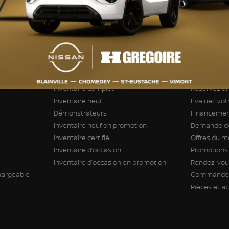
INVENTAIRE
LIENS RA
Inventaire complet
Réservez un
Inventaire neuf
Évaluez vo
Démonstrateurs
Financement
Inventaire neuf en promotion
Demande de
Inventaire certifié
Offres du m
Inventaire d’occasion
Promotions
Inventaire d’occasion en promotion
Rendez-vous
hargeable
Commande 
Pièces et a