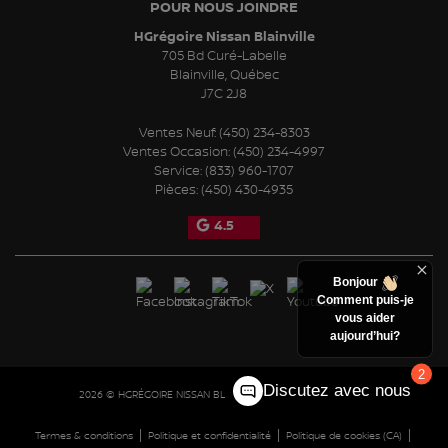
POUR NOUS JOINDRE
HGrégoire Nissan Blainville
705 Bd Curé-Labelle
Blainville
,
Québec
J7C 2J8
Ventes Neuf:
(450) 234-8303
Ventes Occasion:
(450) 234-4997
Service:
(833) 960-1707
Pièces:
(450) 430-4935
4.5
Bonjour
Comment puis-je
vous aider
aujourd’hui?
2
Discutez avec nous
2026 © HGRÉGOIRE NISSAN BLAINVILLE
| Tous droits réservés.
|
|
|
Termes & conditions
Politique et confidentialité
Politique de cookies (CA)