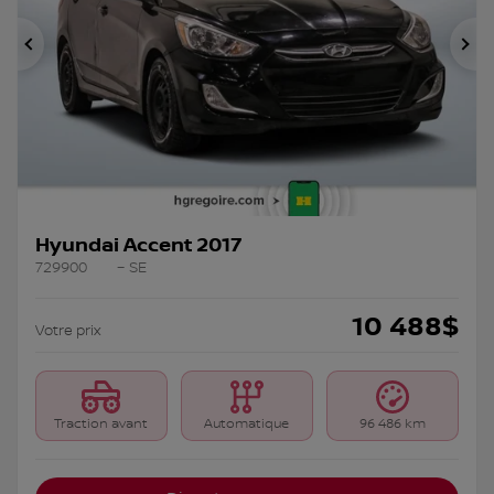
Précédent
Su
Hyundai Accent 2017
729900
– SE
10 488
$
Votre prix
Traction avant
Automatique
96 486 km