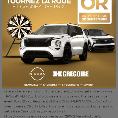
NIV :
KM8J3CALXLU159459
ÉCONOMISEZ 16 501$! Caméra de recul, Bluetooth, Sièges
Chauffants ACHAT 100% EN LIGNE disponible. QUALITÉ CERTIFIÉE :
Inspection en plus de 150 points et satisfaction garantie 7 jours ou
argent remis. MEILLEUR TAUX : Obtenez le meilleur taux de
financement et même une 2e ou 3e chance au crédit. Obtenez
toujours plus pour votre VÉHICULE D’ÉCHANGE. 30
concessionnaires pour mieux vous servir! HGRÉGOIRE :
Récipiendaire du CHOIX DU CONSOMMATEUR depuis plus de 15 ans.
OUVERT 7 JOURS. Pour plus d'information sur cette voiture et pour
obtenir le rapport d’historique CarProof gratuitement visitez
https://www.hgregoire.com/fr-stk/729062 *Prix du manufacturier
neuf (35 499$) - SAVE $16,501! Back-Up Camera, Bluetooth, Heated
Seats BUY YOUR VEHICLE 100% ONLINE with HGregoire. QUALITY
CERTIFIED: Over 150-point inspection and 7-Day Satisfaction
Guarantee or money back. BETTER RATES: Get the best financing
rate and even a 2nd or 3rd chance credit. Always get more for your
TRADE-IN VEHICLE. Up to 30 dealers to give you the best service
ever! HGREGOIRE: Recipient of the CONSUMER'S CHOICE AWARD for
over 15 years. OPEN 7 DAYS. For more information on this car and to
get a free CarProof history report visit
https://www.hgregoire.com/en-stk/729062 Manufacturer's