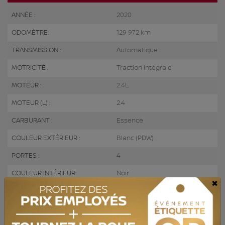
ANNÉE :
2020
ODOMÈTRE:
129 972 km
TRANSMISSION :
Automatique
MOTRICITÉ :
Traction intégrale
MOTEUR :
2.4L
MOTEUR (L) :
2.4
CARBURANT :
Essence
COULEUR EXTÉRIEUR :
Blanc (PDW)
PORTES :
4
COULEUR INTÉRIEUR:
Noir
×
PASSAGERS :
5
NUMÉRO DE STOCK :
729062