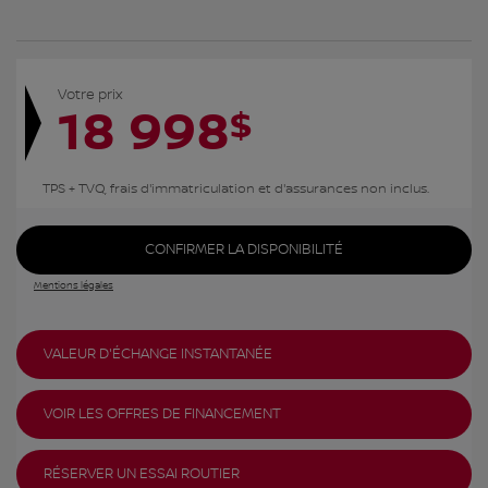
Votre prix
18 998
$
TPS + TVQ, frais d'immatriculation et d'assurances non inclus.
CONFIRMER LA DISPONIBILITÉ
Mentions légales
VALEUR D'ÉCHANGE INSTANTANÉE
VOIR LES OFFRES DE FINANCEMENT
RÉSERVER UN ESSAI ROUTIER