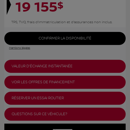
19 155
$
TPS, TVQ, frais d'immatriculation et d'assurances non inclus.
CONFIRMER LA DISPONIBILITÉ
Mentions légales
VALEUR D'ÉCHANGE INSTANTANÉE
VOIR LES OFFRES DE FINANCEMENT
RÉSERVER UN ESSAI ROUTIER
QUESTIONS SUR CE VÉHICULE?