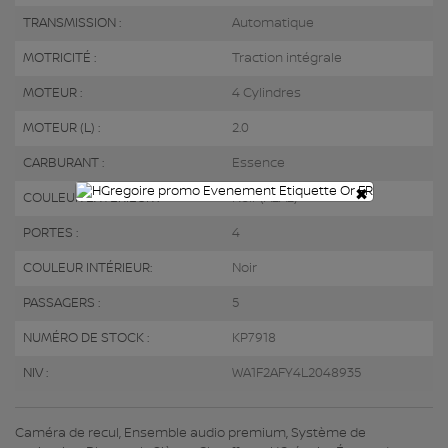
TRANSMISSION :
Automatique
MOTRICITÉ :
Traction intégrale
MOTEUR :
4 Cylindres
MOTEUR (L) :
2.0
CARBURANT :
Essence
×
COULEUR EXTÉRIEUR :
Noir (A2A2)
PORTES :
4
COULEUR INTÉRIEUR:
Noir
PASSAGERS :
5
NUMÉRO DE STOCK :
KP7918
NIV :
WA1F2AFY4L2048935
Caméra de recul, Ensemble audio premium, Système de