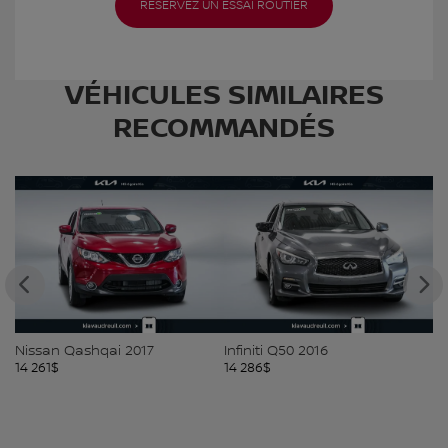
RÉSERVEZ UN ESSAI ROUTIER
VÉHICULES SIMILAIRES
RECOMMANDÉS
Nissan Qashqai 2017
Infiniti Q50 2016
Ki
14 261
$
14 286
$
14