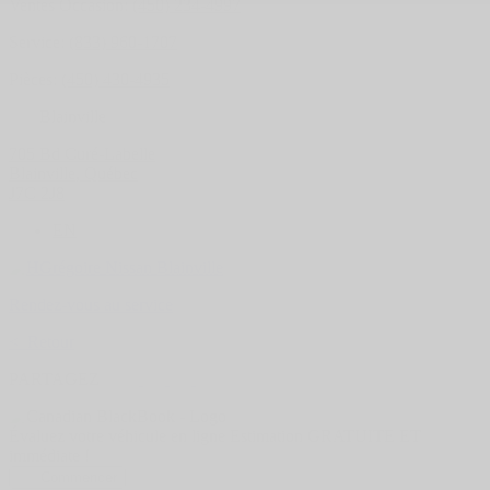
Ventes Occasion:
(450) 234-4997
Service:
(833) 960-1707
Pièces:
(450) 430-4935
Blainville
705 Bd Curé-Labelle
Blainville
,
Québec
J7C 2J8
EN
Rendez-vous au service
< Retour
PARTAGEZ
Évaluez votre véhicule en ligne
Estimation GRATUITE ET
immédiate !
Commencer