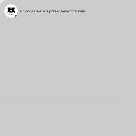
Ventes Neuf:
(450) 234-8303
Ventes Occasion:
(450) 234-4997
Service:
(833) 960-1707
Pièces:
(450) 430-4935
705 Bd Curé-Labelle
Blainville
,
Québec
J7C 2J8
4.5
Suivez-nous
Appelez-nous
Ventes Neuf:
(450) 234-8303