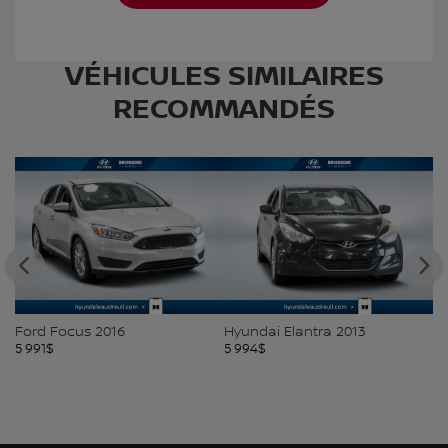
VÉHICULES SIMILAIRES
RECOMMANDÉS
Ford Focus 2016
Hyundai Elantra 2013
H
5 991
$
5 994
$
5 