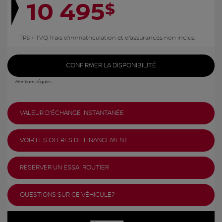
10 495
$
TPS + TVQ, frais d'immatriculation et d'assurances non inclus.
CONFIRMER LA DISPONIBILITÉ
Mentions légales
VALEUR D'ÉCHANGE INSTANTANÉE
VOIR LES OFFRES DE FINANCEMENT
RÉSERVER UN ESSAI ROUTIER
QUESTIONS SUR CE VÉHICULE?