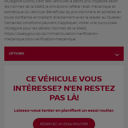
HGrégoire Écono, c’est des véhicules à petits prix. Inspecté selon
les normes de la SAAQ, le prix écono reflète l’état mécanique et
esthétique du véhicule. Bénéficiez du prix d’enchère et achetez en
toute confiance en traitant directement avec le leader au Québec.
Certaines conditions peuvent s’appliquer, visiter une succursale
HGrégoire pour les détails. Normes de la SAAQ:
https://saaq.gouv.qc.ca/immatriculation/verification-
mecanique/lors-verification-mecanique
OPTIONS
CE VÉHICULE VOUS
INTÉRESSE? N’EN RESTEZ
PAS LÀ!
Laissez-vous tenter en planifiant un essai routier.
RÉSERVEZ UN ESSAI ROUTIER