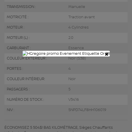
TRANSMISSION :
Manuelle
MOTRICITÉ :
Traction avant
MOTEUR :
4 Cylindres
MOTEUR (L) :
2.0
CARBURANT :
Essence
×
COULEUR EXTÉRIEUR :
Noir (S3B)
PORTES :
4
COULEUR INTÉRIEUR:
Noir
PASSAGERS :
5
NUMÉRO DE STOCK :
V3416
NIV :
5NPD74LF8HH106019
ÉCONOMISEZ 5 504$! BAS KILOMÉTRAGE, Sièges Chauffants