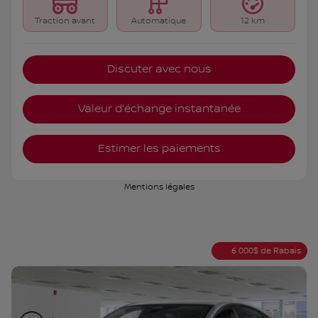
Traction avant
Automatique
12 km
Discuter avec nous
Valeur d'échange instantanée
Estimer les paiements
Mentions légales
6 000
$
de Rabais