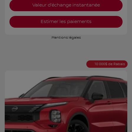
Valeur d'échange instantanée
Estimer les paiements
Mentions légales
10 000
$
de Rabais