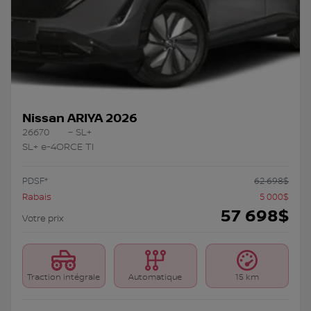
Nissan ARIYA 2026
26670
– SL+
SL+ e-4ORCE TI
PDSF*
62 698
$
Rabais
5 000
$
57 698
$
Votre prix
Traction intégrale
Automatique
15 km