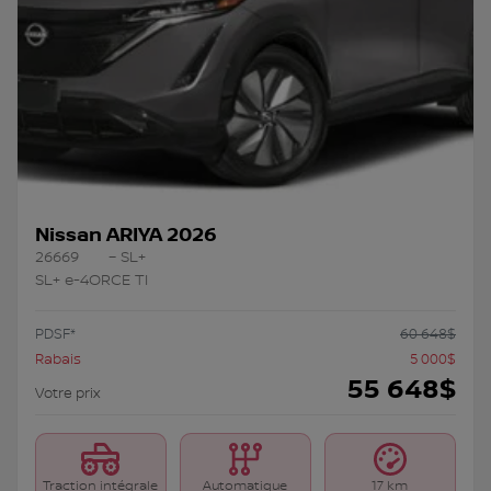
Nissan ARIYA 2026
26669
– SL+
SL+ e-4ORCE TI
PDSF*
60 648
$
Rabais
5 000
$
55 648
$
Votre prix
Traction intégrale
Automatique
17 km