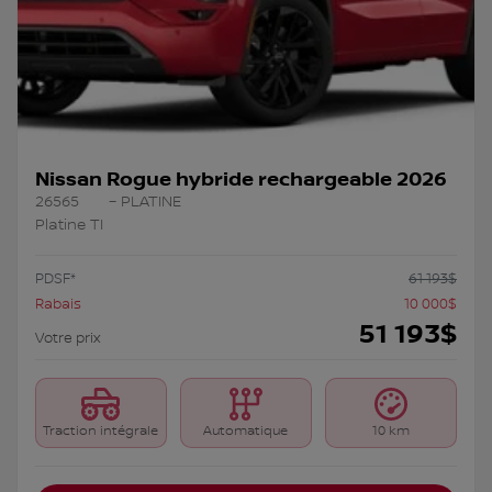
Nissan Rogue hybride rechargeable 2026
26565
– PLATINE
Platine TI
PDSF*
61 193
$
Rabais
10 000
$
51 193
$
Votre prix
Traction intégrale
Automatique
10 km