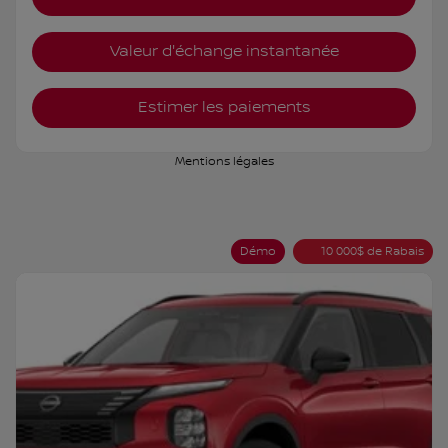
Valeur d'échange instantanée
Estimer les paiements
Mentions légales
Démo
10 000
$
de Rabais