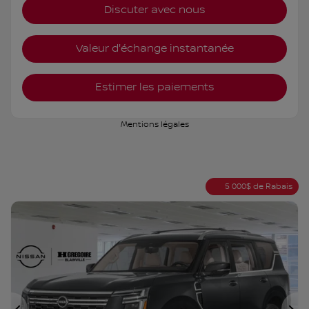
Discuter avec nous
Valeur d'échange instantanée
Estimer les paiements
Mentions légales
5 000
$
de Rabais