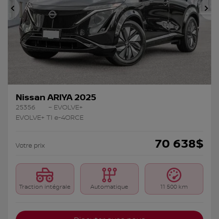
Précédent
Su
Nissan ARIYA 2025
25356
– EVOLVE+
EVOLVE+ TI e-4ORCE
70 638
$
Votre prix
Traction intégrale
Automatique
11 500 km