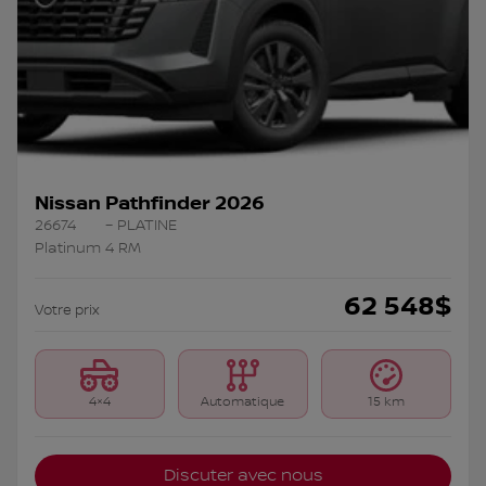
Nissan Pathfinder 2026
26674
– PLATINE
Platinum 4 RM
62 548
$
Votre prix
4×4
Automatique
15 km
Discuter avec nous