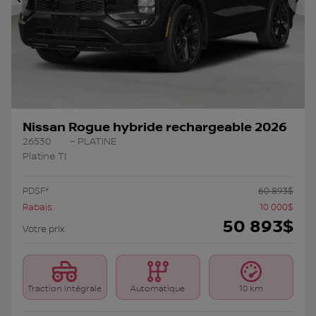
Précédent
Su
Nissan Rogue hybride rechargeable 2026
26530
– PLATINE
Platine TI
PDSF*
60 893
$
Rabais
10 000
$
50 893
$
Votre prix
Traction intégrale
Automatique
10 km