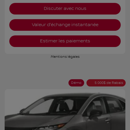
Discuter avec nous
Valeur d'échange instantanée
Estimer les paiements
Mentions légales
Démo
5 000
$
de Rabais