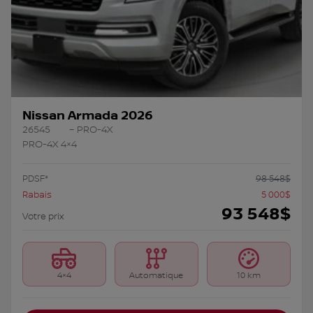
Nissan Armada 2026
26545
– PRO-4X
PRO-4X 4×4
PDSF*
98 548
$
Rabais
5 000
$
93 548
$
Votre prix
4×4
Automatique
10 km