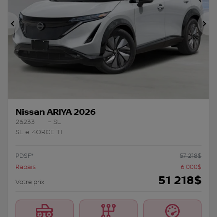
Précédent
Su
Nissan ARIYA 2026
26233
– SL
SL e-4ORCE TI
PDSF*
57 218
$
Rabais
6 000
$
51 218
$
Votre prix