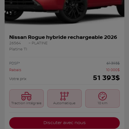
Nissan Rogue hybride rechargeable 2026
26564
– PLATINE
Platine TI
PDSF*
61 393
$
Rabais
10 000
$
51 393
$
Votre prix
Traction intégrale
Automatique
10 km
Discuter avec nous