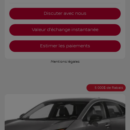
Discuter avec nous
Valeur d'échange instantanée
Estimer les paiements
Mentions légales
5 000
$
de Rabais