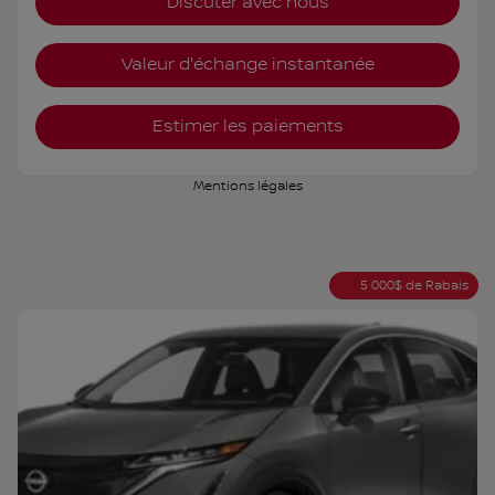
Discuter avec nous
Valeur d'échange instantanée
Estimer les paiements
Mentions légales
5 000
$
de Rabais