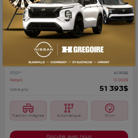
Nissan Rogue hybride rechargeable 2026
26597
– PLATINE
Platine TI
PDSF*
61 393
$
Rabais
10 000
$
51 393
$
Votre prix
Traction intégrale
Automatique
10 km
Discuter avec nous