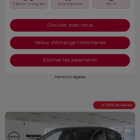
Traction intégrale
Automatique
18 km
Discuter avec nous
Valeur d'échange instantanée
Estimer les paiements
Mentions légales
6 000
$
de Rabais