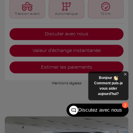
Traction avant
Automatique
10 km
Discuter avec nous
Valeur d'échange instantanée
Estimer les paiements
Bonjour
Comment puis-je
Mentions légales
vous aider
aujourd’hui?
2
Discutez avec nous
6 000
$
de Rabais