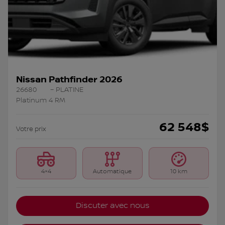
Nissan Pathfinder 2026
26680
– PLATINE
Platinum 4 RM
62 548
$
Votre prix
4×4
Automatique
10 km
Discuter avec nous