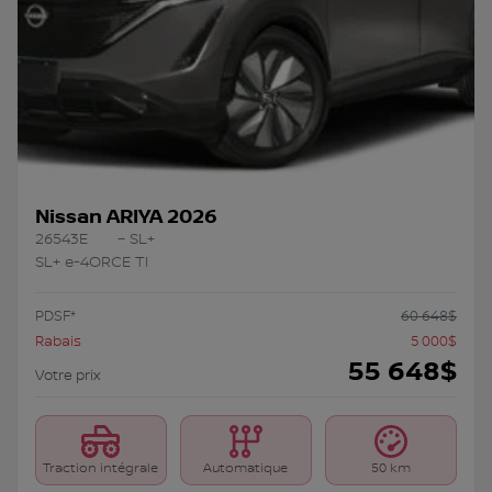
Nissan ARIYA 2026
26543E
– SL+
SL+ e-4ORCE TI
PDSF*
60 648
$
Rabais
5 000
$
55 648
$
Votre prix
Traction intégrale
Automatique
50 km