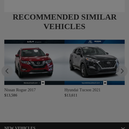
RECOMMENDED
SIMILAR
VEHICLES
Nissan Rogue 2017
Hyundai Tucson 2021
Do
$
13,586
$
13,611
$
1
NEW VEHICLES