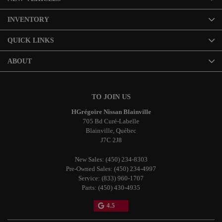
INVENTORY
QUICK LINKS
ABOUT
TO JOIN US
HGrégoire Nissan Blainville
705 Bd Curé-Labelle
Blainville
,
Québec
J7C 2J8
New Sales:
(450) 234-8303
Pre-Owned Sales:
(450) 234-4997
Service:
(833) 960-1707
Parts:
(450) 430-4935
4.5