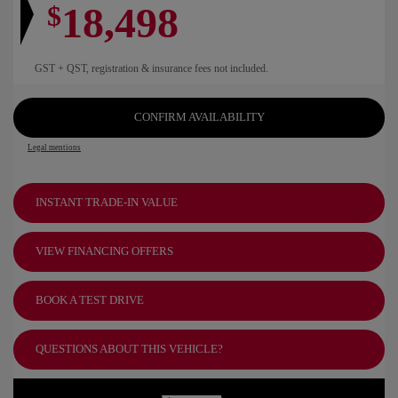
18,498
$
GST + QST, registration & insurance fees not included.
CONFIRM AVAILABILITY
Legal mentions
INSTANT TRADE-IN VALUE
VIEW FINANCING OFFERS
BOOK A TEST DRIVE
QUESTIONS ABOUT THIS VEHICLE?