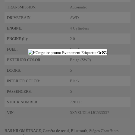
TRANSMISSION:
Automatic
DRIVETRAIN:
AWD
ENGINE:
4 Cylinders
ENGINE (L):
2.0
FUEL:
Gasoline
×
EXTERIOR COLOR:
Beige (SWP)
DOORS:
5
INTERIOR COLOR:
Black
PASSENGERS:
5
STOCK NUMBER:
726123
VIN:
5XYZUDLA1JG533557
BAS KILOMÉTRAGE, Caméra de recul, Bluetooth, Sièges Chauffants