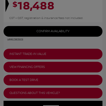
18,488
$
GST + QST, registration & insurance fees not included.
CONFIRM AVAILABILITY
Legal mentions
INSTANT TRADE-IN VALUE
VIEW FINANCING OFFERS
BOOK A TEST DRIVE
QUESTIONS ABOUT THIS VEHICLE?