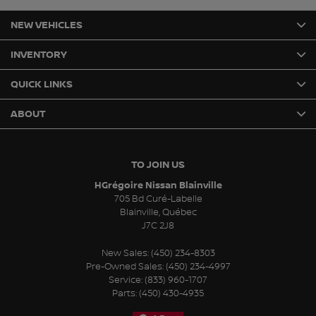
NEW VEHICLES
INVENTORY
QUICK LINKS
ABOUT
TO JOIN US
HGrégoire Nissan Blainville
705 Bd Curé-Labelle
Blainville
,
Québec
J7C 2J8
New Sales:
(450) 234-8303
Pre-Owned Sales:
(450) 234-4997
Service:
(833) 960-1707
Parts:
(450) 430-4935