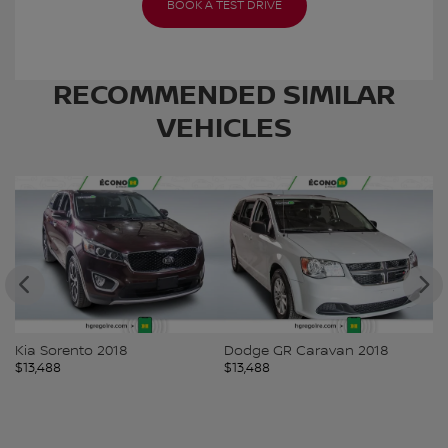
BOOK A TEST DRIVE
RECOMMENDED
SIMILAR
VEHICLES
Kia Sorento 2018
Dodge GR Caravan 2018
M
$
13,488
$
13,488
$
1