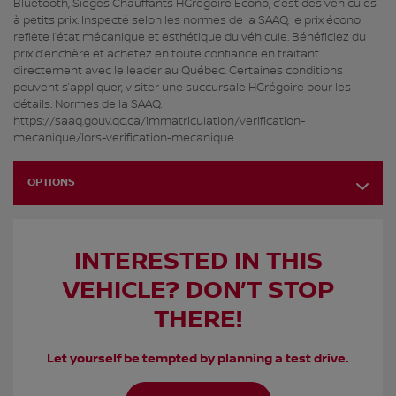
Bluetooth, Sièges Chauffants HGrégoire Écono, c’est des véhicules
à petits prix. Inspecté selon les normes de la SAAQ, le prix écono
reflète l’état mécanique et esthétique du véhicule. Bénéficiez du
prix d’enchère et achetez en toute confiance en traitant
directement avec le leader au Québec. Certaines conditions
peuvent s’appliquer, visiter une succursale HGrégoire pour les
détails. Normes de la SAAQ:
https://saaq.gouv.qc.ca/immatriculation/verification-
mecanique/lors-verification-mecanique
OPTIONS
INTERESTED IN THIS
VEHICLE? DON’T STOP
THERE!
Let yourself be tempted by planning a test drive.