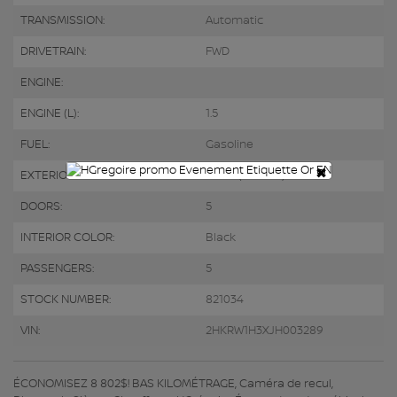
TRANSMISSION:
Automatic
DRIVETRAIN:
FWD
ENGINE:
ENGINE (L):
1.5
FUEL:
Gasoline
×
EXTERIOR COLOR:
Black (NH731P)
DOORS:
5
INTERIOR COLOR:
Black
PASSENGERS:
5
STOCK NUMBER:
821034
VIN:
2HKRW1H3XJH003289
ÉCONOMISEZ 8 802$! BAS KILOMÉTRAGE, Caméra de recul,